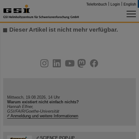
Telefonbuch
Login
English
Dieser Artikel ist nicht mehr verfügbar.
instagram
linkedin
youtube
helmholtz.social
facebook
Mittwoch, 19.08.2026, 14 Uhr
Warum existiert nicht einfach nichts?
Hannah Elfner,
GSI/FAIR/Goethe-Universität
Anmeldung und weitere Informationen
SCIENCE POP-UP