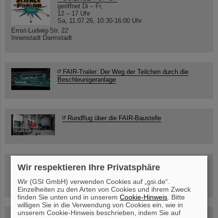
geöffnet Di – Fr,
12 – 17 Uhr
Sa, 11.07.26, 10:30-16:00 Uhr
Ernst-Ludwig-Str. 22
Innenstadt Darmstadt
FAIR-Trailer: Der Weg der Teilchen durch die
Beschleunigeranlage
Rundflug über die FAIR-Baustelle
Besichtigung von GSI/FAIR –
Wir respektieren Ihre Privatsphäre
jetzt Termin buchen!
Wir (GSI GmbH) verwenden Cookies auf „gsi.de“.
Einzelheiten zu den Arten von Cookies und ihrem Zweck
finden Sie unten und in unserem
Cookie-Hinweis
. Bitte
willigen Sie in die Verwendung von Cookies ein, wie in
unserem Cookie-Hinweis beschrieben, indem Sie auf
Blog Beam On