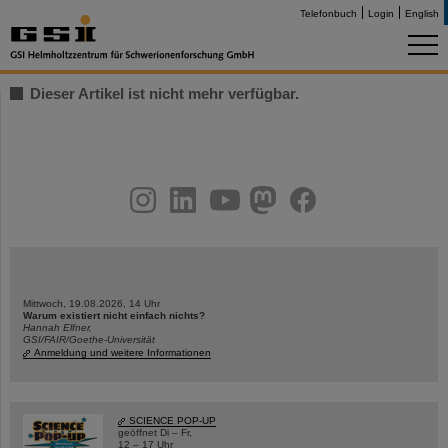
Telefonbuch
Login
English
Dieser Artikel ist nicht mehr verfügbar.
instagram
linkedin
youtube
helmholtz.social
facebook
Mittwoch, 19.08.2026, 14 Uhr
Warum existiert nicht einfach nichts?
Hannah Elfner,
GSI/FAIR/Goethe-Universität
Anmeldung und weitere Informationen
SCIENCE POP-UP
geöffnet Di – Fr,
12 – 17 Uhr