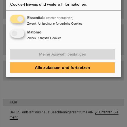
Cookie-Hinweis und weitere Informationen
.
Essentials
(immer erforderlich)
Zweck
:
Unbedingt erforderliche Cookies
Matomo
Zweck
:
Statistik-Cookies
Umgang mit den Auswirkungen des Kriegs in der Ukraine
Meine Auswahl bestätigen
GSI-FAIR Kolloquium
Alle zulassen und fortsetzen
Aktuelle Termine
FAIR
Bei GSI entsteht das neue Beschleunigerzentrum FAIR.
Erfahren Sie
mehr.