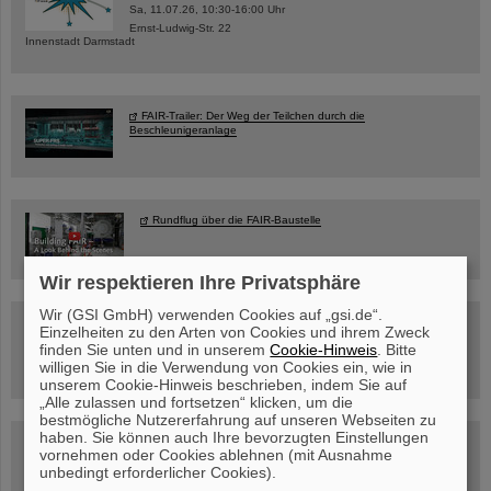
Sa, 11.07.26, 10:30-16:00 Uhr
Ernst-Ludwig-Str. 22
Innenstadt Darmstadt
FAIR-Trailer: Der Weg der Teilchen durch die
Beschleunigeranlage
Rundflug über die FAIR-Baustelle
Wir respektieren Ihre Privatsphäre
Wir (GSI GmbH) verwenden Cookies auf „gsi.de“.
Besichtigung von GSI/FAIR –
Einzelheiten zu den Arten von Cookies und ihrem Zweck
jetzt Termin buchen!
finden Sie unten und in unserem
Cookie-Hinweis
. Bitte
willigen Sie in die Verwendung von Cookies ein, wie in
unserem Cookie-Hinweis beschrieben, indem Sie auf
„Alle zulassen und fortsetzen“ klicken, um die
bestmögliche Nutzererfahrung auf unseren Webseiten zu
haben. Sie können auch Ihre bevorzugten Einstellungen
Blog Beam On
vornehmen oder Cookies ablehnen (mit Ausnahme
Menschen
...hinter GSI und FAIR.
unbedingt erforderlicher Cookies).