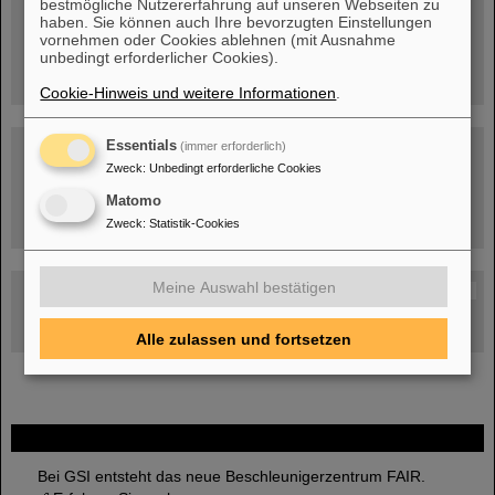
bestmögliche Nutzererfahrung auf unseren Webseiten zu
Menschen
...hinter GSI und FAIR.
haben. Sie können auch Ihre bevorzugten Einstellungen
vornehmen oder Cookies ablehnen (mit Ausnahme
unbedingt erforderlicher Cookies).
Cookie-Hinweis und weitere Informationen
.
Essentials
(immer erforderlich)
Zweck
:
Unbedingt erforderliche Cookies
Matomo
Umgang mit den Auswirkungen des Kriegs in der Ukraine
Zweck
:
Statistik-Cookies
Meine Auswahl bestätigen
GSI-FAIR Kolloquium
Aktuelle Termine
Alle zulassen und fortsetzen
FAIR
Bei GSI entsteht das neue Beschleunigerzentrum FAIR.