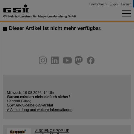
Telefonbuch
Login
English
Dieser Artikel ist nicht mehr verfügbar.
instagram
linkedin
youtube
helmholtz.social
facebook
Mittwoch, 19.08.2026, 14 Uhr
Warum existiert nicht einfach nichts?
Hannah Elfner,
GSI/FAIR/Goethe-Universität
Anmeldung und weitere Informationen
SCIENCE POP-UP