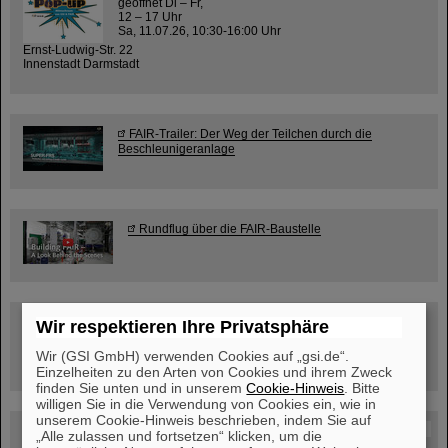
geöffnet Di – Fr,
12 – 17 Uhr
Sa, 11.07.26, 10:30-16:00 Uhr
Ernst-Ludwig-Str. 22
Innenstadt Darmstadt
FAIR-Trailer: Der Weg der Teilchen durch die
Beschleunigeranlage
Rundflug über die FAIR-Baustelle
Besichtigung von GSI/FAIR –
Wir respektieren Ihre Privatsphäre
jetzt Termin buchen!
Wir (GSI GmbH) verwenden Cookies auf „gsi.de“.
Einzelheiten zu den Arten von Cookies und ihrem Zweck
finden Sie unten und in unserem
Cookie-Hinweis
. Bitte
willigen Sie in die Verwendung von Cookies ein, wie in
unserem Cookie-Hinweis beschrieben, indem Sie auf
Blog Beam On
„Alle zulassen und fortsetzen“ klicken, um die