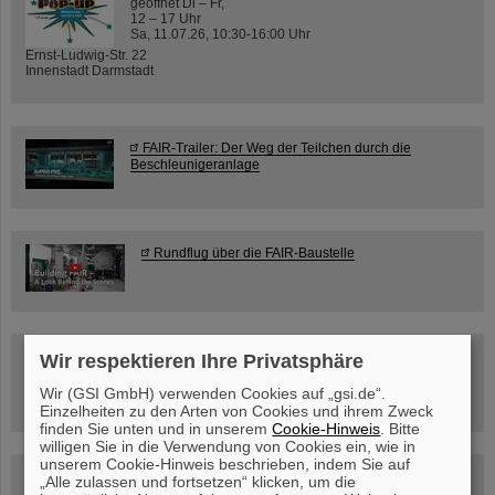
geöffnet Di – Fr,
12 – 17 Uhr
Sa, 11.07.26, 10:30-16:00 Uhr
Ernst-Ludwig-Str. 22
Innenstadt Darmstadt
FAIR-Trailer: Der Weg der Teilchen durch die
Beschleunigeranlage
Rundflug über die FAIR-Baustelle
Besichtigung von GSI/FAIR –
Wir respektieren Ihre Privatsphäre
jetzt Termin buchen!
Wir (GSI GmbH) verwenden Cookies auf „gsi.de“.
Einzelheiten zu den Arten von Cookies und ihrem Zweck
finden Sie unten und in unserem
Cookie-Hinweis
. Bitte
willigen Sie in die Verwendung von Cookies ein, wie in
unserem Cookie-Hinweis beschrieben, indem Sie auf
Blog Beam On
„Alle zulassen und fortsetzen“ klicken, um die