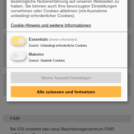
bestmögliche Nutzererfahrung auf unseren Webseiten zu
Menschen
...hinter GSI und FAIR.
haben. Sie können auch Ihre bevorzugten Einstellungen
vornehmen oder Cookies ablehnen (mit Ausnahme
unbedingt erforderlicher Cookies).
Cookie-Hinweis und weitere Informationen
.
Essentials
(immer erforderlich)
Zweck
:
Unbedingt erforderliche Cookies
Matomo
Umgang mit den Auswirkungen des Kriegs in der Ukraine
Zweck
:
Statistik-Cookies
Meine Auswahl bestätigen
GSI-FAIR Kolloquium
Aktuelle Termine
Alle zulassen und fortsetzen
FAIR
Bei GSI entsteht das neue Beschleunigerzentrum FAIR.