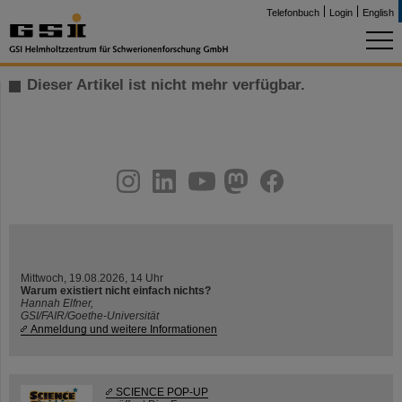
Telefonbuch
Login
English
Dieser Artikel ist nicht mehr verfügbar.
instagram
linkedin
youtube
helmholtz.social
facebook
Mittwoch, 19.08.2026, 14 Uhr
Warum existiert nicht einfach nichts?
Hannah Elfner,
GSI/FAIR/Goethe-Universität
Anmeldung und weitere Informationen
SCIENCE POP-UP