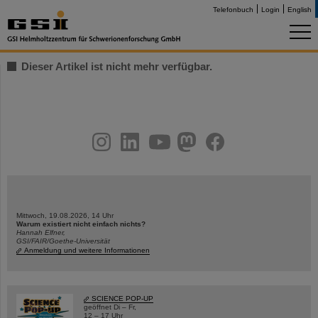
Telefonbuch
Login
English
Dieser Artikel ist nicht mehr verfügbar.
instagram
linkedin
youtube
helmholtz.social
facebook
Mittwoch, 19.08.2026, 14 Uhr
Warum existiert nicht einfach nichts?
Hannah Elfner,
GSI/FAIR/Goethe-Universität
Anmeldung und weitere Informationen
SCIENCE POP-UP
geöffnet Di – Fr,
12 – 17 Uhr