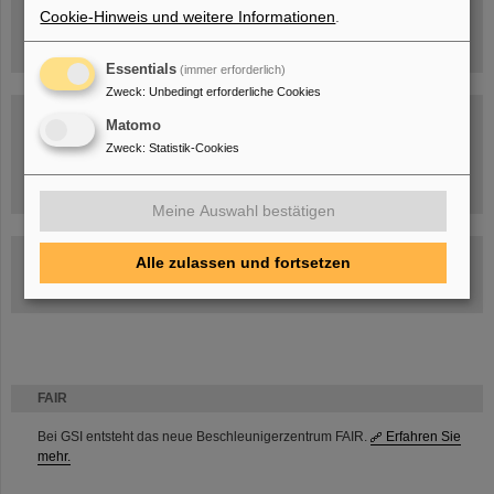
Cookie-Hinweis und weitere Informationen
.
Essentials
(immer erforderlich)
Zweck
:
Unbedingt erforderliche Cookies
Matomo
Zweck
:
Statistik-Cookies
Umgang mit den Auswirkungen des Kriegs in der Ukraine
Meine Auswahl bestätigen
GSI-FAIR Kolloquium
Alle zulassen und fortsetzen
Aktuelle Termine
FAIR
Bei GSI entsteht das neue Beschleunigerzentrum FAIR.
Erfahren Sie
mehr.