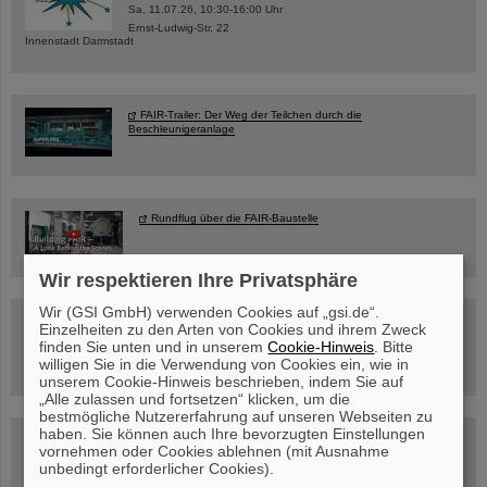
Sa, 11.07.26, 10:30-16:00 Uhr
Ernst-Ludwig-Str. 22
Innenstadt Darmstadt
FAIR-Trailer: Der Weg der Teilchen durch die
Beschleunigeranlage
Rundflug über die FAIR-Baustelle
Wir respektieren Ihre Privatsphäre
Wir (GSI GmbH) verwenden Cookies auf „gsi.de“.
Besichtigung von GSI/FAIR –
Einzelheiten zu den Arten von Cookies und ihrem Zweck
jetzt Termin buchen!
finden Sie unten und in unserem
Cookie-Hinweis
. Bitte
willigen Sie in die Verwendung von Cookies ein, wie in
unserem Cookie-Hinweis beschrieben, indem Sie auf
„Alle zulassen und fortsetzen“ klicken, um die
bestmögliche Nutzererfahrung auf unseren Webseiten zu
haben. Sie können auch Ihre bevorzugten Einstellungen
Blog Beam On
vornehmen oder Cookies ablehnen (mit Ausnahme
Menschen
...hinter GSI und FAIR.
unbedingt erforderlicher Cookies).