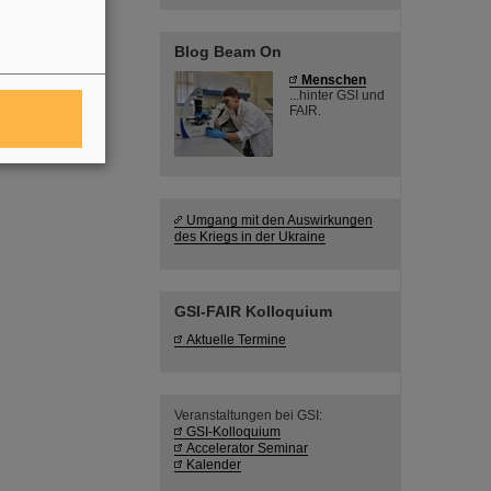
Blog Beam On
Menschen
...hinter GSI und
FAIR.
Umgang mit den Auswirkungen
des Kriegs in der Ukraine
GSI-FAIR Kolloquium
Aktuelle Termine
Veranstaltungen bei GSI:
GSI-Kolloquium
Accelerator Seminar
Kalender