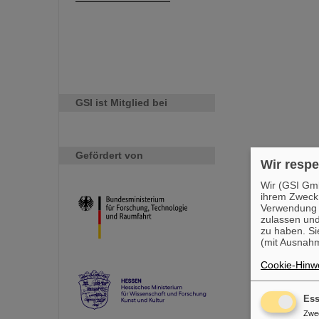
GSI ist Mitglied bei
Gefördert von
Wir respe
Wir (GSI Gmb
ihrem Zweck
Verwendung v
zulassen und
zu haben. Si
(mit Ausnahm
Cookie-Hinwe
Ess
Zwe