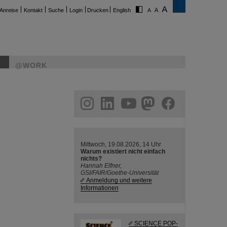
Anreise
Kontakt
Suche
Login
Drucken
English
@WORK
ram
linkedin
youtube
helmholtz.social
facebook
Mittwoch, 19.08.2026, 14 Uhr
Warum existiert nicht einfach
nichts?
Hannah Elfner,
GSI/FAIR/Goethe-Universität
Anmeldung und weitere
Informationen
SCIENCE POP-