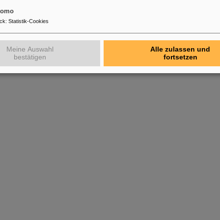
tomo
ck
:
Statistik-Cookies
Meine Auswahl
Alle zulassen und
bestätigen
fortsetzen