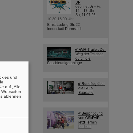
UP
geöffnet Di – Fr,
12 – 17 Uhr
Sa, 11.07.26,
10:30-16:00 Uhr
Ernst-Ludwig-Str. 22
Innenstadt Darmstadt
FAIR-Trailer: Der
Weg der Teilchen
durch die
Beschleunigeranlage
okies und
die
Rundflug über
e auf „Alle
die FAIR-
n Webseiten
Baustelle
es ablehnen
Besichtigung
von GSI/FAIR –
jetzt Termin
buchen!