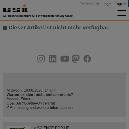
Telefonbuch
Login
English
Dieser Artikel ist nicht mehr verfügbar.
instagram
linkedin
youtube
helmholtz.social
facebook
Mittwoch, 19.08.2026, 14 Uhr
Warum existiert nicht einfach nichts?
Hannah Elfner,
GSI/FAIR/Goethe-Universität
Anmeldung und weitere Informationen
SCIENCE POP-UP