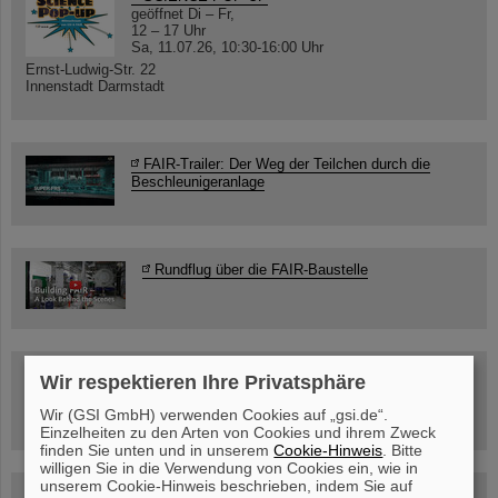
geöffnet Di – Fr,
12 – 17 Uhr
Sa, 11.07.26, 10:30-16:00 Uhr
Ernst-Ludwig-Str. 22
Innenstadt Darmstadt
FAIR-Trailer: Der Weg der Teilchen durch die
Beschleunigeranlage
Rundflug über die FAIR-Baustelle
Besichtigung von GSI/FAIR –
Wir respektieren Ihre Privatsphäre
jetzt Termin buchen!
Wir (GSI GmbH) verwenden Cookies auf „gsi.de“.
Einzelheiten zu den Arten von Cookies und ihrem Zweck
finden Sie unten und in unserem
Cookie-Hinweis
. Bitte
willigen Sie in die Verwendung von Cookies ein, wie in
unserem Cookie-Hinweis beschrieben, indem Sie auf
Blog Beam On