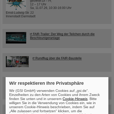
geöffnet Di – Fr,
12 – 17 Uhr
Sa, 11.07.26, 10:30-16:00 Uhr
Ernst-Ludwig-Str. 22
Innenstadt Darmstadt
FAIR-Trailer: Der Weg der Teilchen durch die
Beschleunigeranlage
Rundflug über die FAIR-Baustelle
Besichtigung von GSI/FAIR –
Wir respektieren Ihre Privatsphäre
jetzt Termin buchen!
Wir (GSI GmbH) verwenden Cookies auf „gsi.de“.
Einzelheiten zu den Arten von Cookies und ihrem Zweck
finden Sie unten und in unserem
Cookie-Hinweis
. Bitte
willigen Sie in die Verwendung von Cookies ein, wie in
unserem Cookie-Hinweis beschrieben, indem Sie auf
Blog Beam On
„Alle zulassen und fortsetzen“ klicken, um die