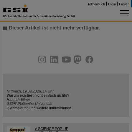
Telefonbuch
Login
English
Dieser Artikel ist nicht mehr verfügbar.
instagram
linkedin
youtube
helmholtz.social
facebook
Mittwoch, 19.08.2026, 14 Uhr
Warum existiert nicht einfach nichts?
Hannah Elfner,
GSI/FAIR/Goethe-Universität
Anmeldung und weitere Informationen
SCIENCE POP-UP