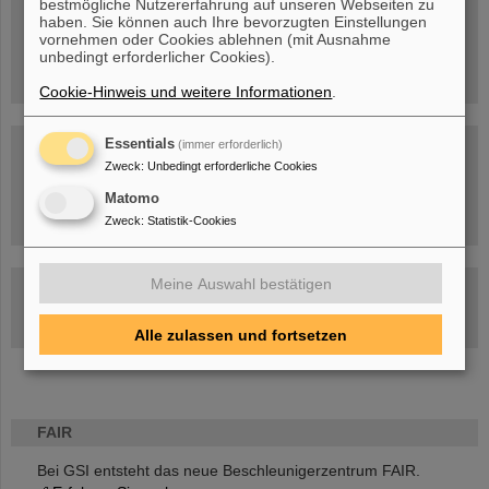
bestmögliche Nutzererfahrung auf unseren Webseiten zu
Menschen
...hinter GSI und FAIR.
haben. Sie können auch Ihre bevorzugten Einstellungen
vornehmen oder Cookies ablehnen (mit Ausnahme
unbedingt erforderlicher Cookies).
Cookie-Hinweis und weitere Informationen
.
Essentials
(immer erforderlich)
Zweck
:
Unbedingt erforderliche Cookies
Matomo
Umgang mit den Auswirkungen des Kriegs in der Ukraine
Zweck
:
Statistik-Cookies
Meine Auswahl bestätigen
GSI-FAIR Kolloquium
Aktuelle Termine
Alle zulassen und fortsetzen
FAIR
Bei GSI entsteht das neue Beschleunigerzentrum FAIR.