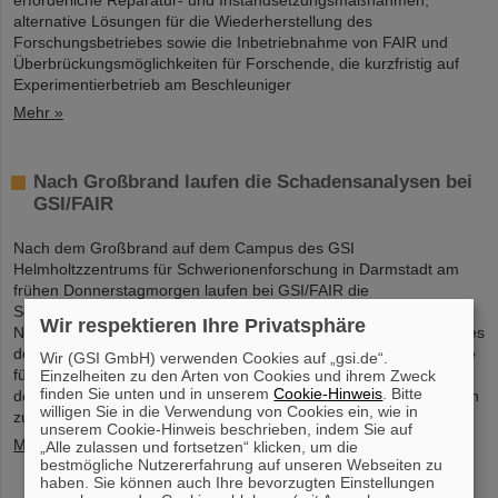
erforderliche Reparatur- und Instandsetzungsmaßnahmen,
alternative Lösungen für die Wiederherstellung des
Forschungsbetriebes sowie die Inbetriebnahme von FAIR und
Überbrückungsmöglichkeiten für Forschende, die kurzfristig auf
Experimentierbetrieb am Beschleuniger
Mehr »
Nach Großbrand laufen die Schadensanalysen bei
GSI/FAIR
Nach dem Großbrand auf dem Campus des GSI
Helmholtzzentrums für Schwerionenforschung in Darmstadt am
frühen Donnerstagmorgen laufen bei GSI/FAIR die
Schadensanalysen auf Hochtouren. Dank der effizienten
Wir respektieren Ihre Privatsphäre
Notfallregelungen und des schnellen und professionellen Einsatzes
der Feuerwehren ist der Brand inzwischen gelöscht. Die Baustelle
Wir (GSI GmbH) verwenden Cookies auf „gsi.de“.
für das künftige internationale Beschleunigerzentrum FAIR ist von
Einzelheiten zu den Arten von Cookies und ihrem Zweck
finden Sie unten und in unserem
Cookie-Hinweis
. Bitte
dem Feuer nicht betroffen. Die Brandursache wird derzeit von den
willigen Sie in die Verwendung von Cookies ein, wie in
zuständigen Behörden untersucht...
unserem Cookie-Hinweis beschrieben, indem Sie auf
Mehr »
„Alle zulassen und fortsetzen“ klicken, um die
bestmögliche Nutzererfahrung auf unseren Webseiten zu
haben. Sie können auch Ihre bevorzugten Einstellungen