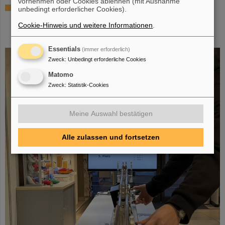
vornehmen oder Cookies ablehnen (mit Ausnahme
SCIENCE POP-UP von GSI/FAIR wird zur
unbedingt erforderlicher Cookies).
dauerhaften Anlaufstelle für
Cookie-Hinweis und weitere Informationen
.
Wissenschaftsbegeisterte in der Darmstädter
Innenstadt
Essentials
(immer erforderlich)
Zweck
:
Unbedingt erforderliche Cookies
Matomo
Zweck
:
Statistik-Cookies
Meine Auswahl bestätigen
Alle zulassen und fortsetzen