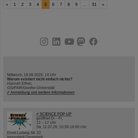
«
1
2
3
4
5
6
7
8
9
...
31
»
instagram
linkedin
youtube
helmholtz.social
facebook
Mittwoch, 19.08.2026, 14 Uhr
Warum existiert nicht einfach nichts?
Hannah Elfner,
GSI/FAIR/Goethe-Universität
Anmeldung und weitere Informationen
SCIENCE POP-UP
geöffnet Di – Fr,
12 – 17 Uhr
Sa, 11.07.26, 10:30-16:00 Uhr
Ernst-Ludwig-Str. 22
Innenstadt Darmstadt