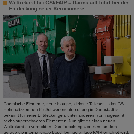
Weltrekord bei GSI/FAIR – Darmstadt führt bei der
Entdeckung neuer Kernisomere
Chemische Elemente, neue Isotope, kleinste Teilchen – das GSI
Helmholtzzentrum für Schwerionenforschung in Darmstadt ist
bekannt für seine Entdeckungen, unter anderem von insgesamt
sechs superschweren Elementen. Nun gibt es einen neuen
Weltrekord zu vermelden: Das Forschungszentrum, an dem
gerade die internationale Beschleunigeranlage FAIR errichtet wird,