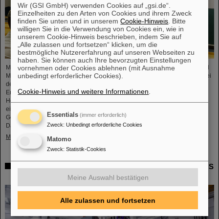
Wir (GSI GmbH) verwenden Cookies auf „gsi.de“.
Einzelheiten zu den Arten von Cookies und ihrem Zweck
finden Sie unten und in unserem
Cookie-Hinweis
. Bitte
willigen Sie in die Verwendung von Cookies ein, wie in
unserem Cookie-Hinweis beschrieben, indem Sie auf
„Alle zulassen und fortsetzen“ klicken, um die
bestmögliche Nutzererfahrung auf unseren Webseiten zu
haben. Sie können auch Ihre bevorzugten Einstellungen
vornehmen oder Cookies ablehnen (mit Ausnahme
Mikrosysteme sind unverzichtbare Sensor-Komponenten in der Medizin- und
unbedingt erforderlicher Cookies).
Mobilitätstechnik, Cybersicherheit und Kommunikationstechnologie sowie bei
der Steuerung vernetzter Fertigungsprozesse. Aber auch für die
Cookie-Hinweis und weitere Informationen
.
Energiewende sind sie von wachsender Bedeutung. Forschende der
Hochschule RheinMain (HSRM) entwickeln am Campus Rüsselsheim nun
eine Plattform zur Mikro-Nano-Integration von neuartigen Sensorelementen.
Essentials
(immer erforderlich)
Gemeinsam mit dem GSI Helmholtzzentrum für Schwerionenforschung in
Zweck
:
Unbedingt erforderliche Cookies
Darmstadt und der…
Mehr »
Matomo
Zweck
:
Statistik-Cookies
Millimeterarbeit im Tunnel – Targetkammer des Super-FRS
installiert
Meine Auswahl bestätigen
Alle zulassen und fortsetzen