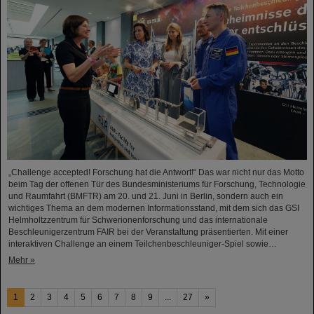
„Challenge accepted! Forschung hat die Antwort!“ Das war nicht nur das Motto
beim Tag der offenen Tür des Bundesministeriums für Forschung, Technologie
und Raumfahrt (BMFTR) am 20. und 21. Juni in Berlin, sondern auch ein
wichtiges Thema an dem modernen Informationsstand, mit dem sich das GSI
Helmholtzzentrum für Schwerionenforschung und das internationale
Beschleunigerzentrum FAIR bei der Veranstaltung präsentierten. Mit einer
interaktiven Challenge an einem Teilchenbeschleuniger-Spiel sowie…
Mehr »
1
2
3
4
5
6
7
8
9
...
27
»