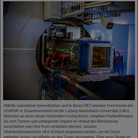
Mithilfe radioaktiver Ionenstrahlen und In-Beam-PET arbeiten Forschende bei
GSI/FAIR in Zusammenarbeit mit der Ludwig-Maximilians-Universität (LMU)
München an einer neuen Generation hochpräziser, adaptiver Partikeltherapie.
Da sich Tumore und umliegende Organe im Verlauf der Behandlung
verschieben oder ihre Form verändern können, müssen
Strahlentherapiepläne oft in Echtzeit angepasst werden, um die Dosis
weiterhin sicher und effektiv an den Tumor abzugeben. Eine neue Studie im