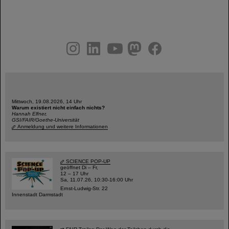
instagram
linkedin
youtube
helmholtz.social
facebook
Mittwoch, 19.08.2026, 14 Uhr
Warum existiert nicht einfach nichts?
Hannah Elfner,
GSI/FAIR/Goethe-Universität
Anmeldung und weitere Informationen
SCIENCE POP-UP
geöffnet Di – Fr,
12 – 17 Uhr
Sa, 11.07.26, 10:30-16:00 Uhr
Ernst-Ludwig-Str. 22
Innenstadt Darmstadt