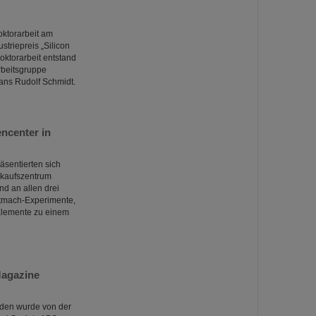
oktorarbeit am
striepreis „Silicon
oktorarbeit entstand
rbeitsgruppe
ans Rudolf Schmidt.
ncenter in
sentierten sich
nkaufszentrum
d an allen drei
Mitmach-Experimente,
Elemente zu einem
Magazine
nden wurde von der