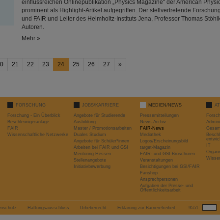
einflussreichen Onlinepublikation „Physics Magazine“ der American Physi
prominent als Highlight-Artikel aufgegriffen. Der stellvertretende Forschun
und FAIR und Leiter des Helmholtz-Instituts Jena, Professor Thomas Stöhlker
Autoren.
Mehr »
0
21
22
23
24
25
26
27
»
FORSCHUNG
JOBS/KARRIERE
MEDIEN/NEWS
A
Forschung - Ein Überblick
Angebote für Studierende
Pressemitteilungen
Forsc
Beschleunigeranlage
Ausbildung
News-Archiv
Admini
FAIR
Master / Promotionsarbeiten
FAIR-News
Gesamt
Wissenschaftliche Netzwerke
Duales Studium
Mediathek
Beschl
entwic
Angebote für Schüler*innen
Logos/Erscheinungsbild
IT
Arbeiten bei FAIR und GSI
target-Magazin
Organi
Mentoring Hessen
FAIR- und GSI-Broschüren
Wissen
Stellenangebote
Veranstaltungen
Initiativbewerbung
Besichtigungen bei GSI/FAIR
Fanshop
Ansprechpersonen
Aufgaben der Presse- und
Öffentlichkeitsarbeit
enschutz
Haftungsausschluss
Urheberrecht
Erklärung zur Barrierefreiheit
9551