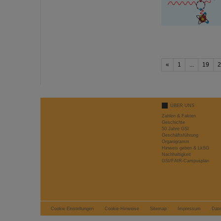
«
1
...
19
2
ÜBER UNS
Zahlen & Fakten
Geschichte
50 Jahre GSI
Geschäftsführung
Organigramm
Hinweis geben & LkSG
Nachhaltigkeit
GSI/FAIR-Campusplan
Cookie Einstellungen
Cookie-Hinweise
Sitemap
Impressum
Dat