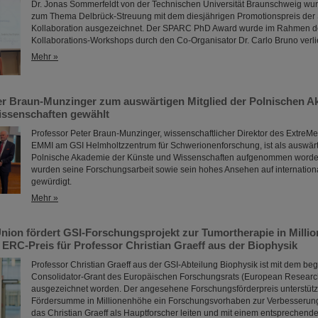
Dr. Jonas Sommerfeldt von der Technischen Universität Braunschweig wurd
zum Thema Delbrück-Streuung mit dem diesjährigen Promotionspreis de
Kollaboration ausgezeichnet. Der SPARC PhD Award wurde im Rahmen 
Kollaborations-Workshops durch den Co-Organisator Dr. Carlo Bruno verl
Mehr »
er Braun-Munzinger zum auswärtigen Mitglied der Polnischen A
ssenschaften gewählt
Professor Peter Braun-Munzinger, wissenschaftlicher Direktor des ExtreMe M
EMMI am GSI Helmholtzzentrum für Schwerionenforschung, ist als auswärti
Polnische Akademie der Künste und Wissenschaften aufgenommen worden
wurden seine Forschungsarbeit sowie sein hohes Ansehen auf internatio
gewürdigt.
Mehr »
nion fördert GSI-Forschungsprojekt zur Tumortherapie in Milli
ERC-Preis für Professor Christian Graeff aus der Biophysik
Professor Christian Graeff aus der GSI-Abteilung Biophysik ist mit dem be
Consolidator-Grant des Europäischen Forschungsrats (European Researc
ausgezeichnet worden. Der angesehene Forschungsförderpreis unterstützt
Fördersumme in Millionenhöhe ein Forschungsvorhaben zur Verbesserung
das Christian Graeff als Hauptforscher leiten und mit einem entspreche