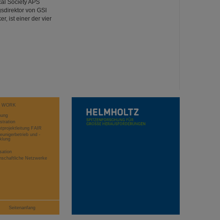
cal Society APS
gsdirektor von GSI
, ist einer der vier
T WORK
hung
stration
projektleitung FAIR
eunigerbetrieb und -
klung
sation
schaftliche Netzwerke
Seitenanfang