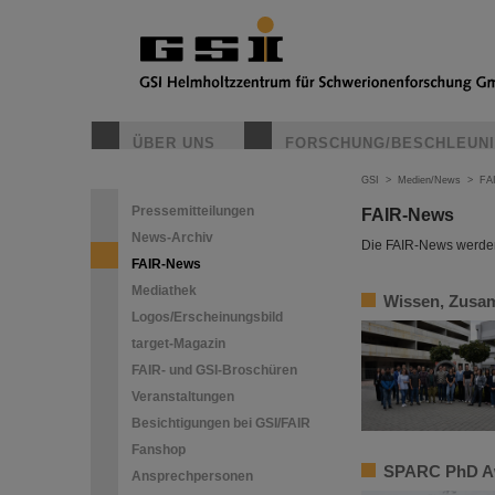
ÜBER UNS
FORSCHUNG/BESCHLEUN
GSI
>
Medien/News
>
FA
Pressemitteilungen
FAIR-News
News-Archiv
Die FAIR-News werden 
FAIR-News
Mediathek
Wissen, Zusam
Logos/Erscheinungsbild
target-Magazin
FAIR- und GSI-Broschüren
Veranstaltungen
Besichtigungen bei GSI/FAIR
Fanshop
SPARC PhD Aw
Ansprechpersonen