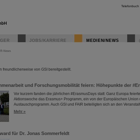
Telefonbuch
IGER
JOBS/KARRIERE
MEDIEN/NEWS
IR-News
instagr
freundlicherweise von GSI bereitgestellt.
menarbeit und Forschungsmobilität feiern: Höhepunkte der #
Vor kurzem fanden die jährlichen #ErasmusDays statt: Ganz Europa feierte
Aktionswoche das Erasmus+ Programm, ein von der Europäischen Union u
Austauschprogramm. Auch GSI und FAIR beteiligten sich an den Veranstal
Mehr »
ard für Dr. Jonas Sommerfeldt