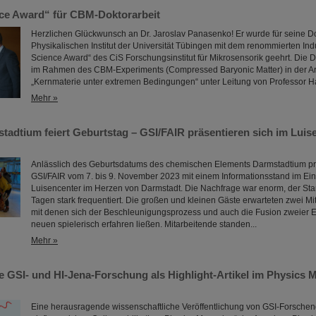
nce Award“ für CBM-Doktorarbeit
Herzlichen Glückwunsch an Dr. Jaroslav Panasenko! Er wurde für seine D
Physikalischen Institut der Universität Tübingen mit dem renommierten Indu
Science Award“ des CiS Forschungsinstitut für Mikrosensorik geehrt. Die D
im Rahmen des CBM-Experiments (Compressed Baryonic Matter) in der A
„Kernmaterie unter extremen Bedingungen“ unter Leitung von Professor H
Mehr »
tadtium feiert Geburtstag – GSI/FAIR präsentieren sich im Luise
Anlässlich des Geburtsdatums des chemischen Elements Darmstadtium prä
GSI/FAIR vom 7. bis 9. November 2023 mit einem Informationsstand im Ei
Luisencenter im Herzen von Darmstadt. Die Nachfrage war enorm, der Stan
Tagen stark frequentiert. Die großen und kleinen Gäste erwarteten zwei 
mit denen sich der Beschleunigungsprozess und auch die Fusion zweier 
neuen spielerisch erfahren ließen. Mitarbeitende standen...
Mehr »
 GSI- und HI-Jena-Forschung als Highlight-Artikel im Physics 
Eine herausragende wissenschaftliche Veröffentlichung von GSI-Forsche