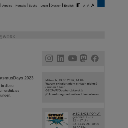
Anreise
Kontakt
Suche
Login
Drucken
English
@WORK
am
linkedin
youtube
helmholtz.social
facebook
ErasmusDays 2023
Mittwoch, 19.08.2026, 14 Uhr
Warum existiert nicht einfach nichts?
 in dieser
Hannah Elfner,
nterstütztes
GSI/FAIR/Goethe-Universität
Anmeldung und weitere Informationen
tungen.
SCIENCE POP-UP
geöffnet Di – Fr,
12 – 17 Uhr
Sa, 11.07.26, 10:30-
16:00 Uhr