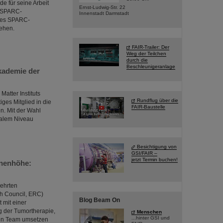
e für seine Arbeit
Ernst-Ludwig-Str. 22
r SPARC-
Innenstadt Darmstadt
des SPARC-
iehen.
FAIR-Trailer: Der
Weg der Teilchen
durch die
Beschleunigeranlage
kademie der
atter Instituts
Rundflug über die
ges Mitglied in die
FAIR-Baustelle
. Mit der Wahl
nalem Niveau
Besichtigung von
GSI/FAIR –
jetzt Termin buchen!
onenhöhe:
gehrten
h Council, ERC)
Blog Beam On
 mit einer
 der Tumortherapie,
Menschen
...hinter GSI und
nden Team umsetzen