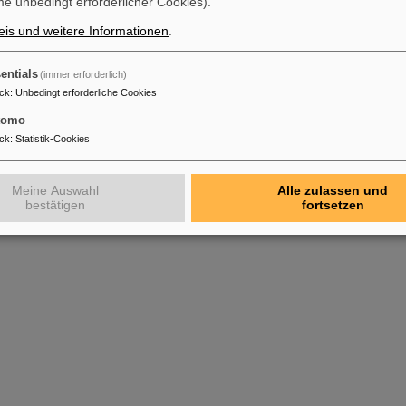
e unbedingt erforderlicher Cookies).
is und weitere Informationen
.
entials
(immer erforderlich)
ck
:
Unbedingt erforderliche Cookies
tomo
ck
:
Statistik-Cookies
Meine Auswahl
Alle zulassen und
bestätigen
fortsetzen