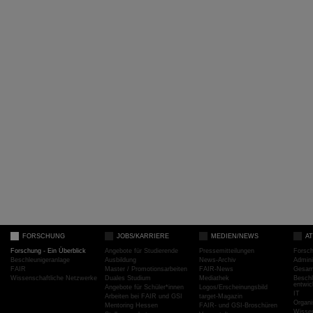
FORSCHUNG
JOBS/KARRIERE
MEDIEN/NEWS
A
Forschung - Ein Überblick
Angebote für Studierende
Pressemitteilungen
Forsc
Beschleunigeranlage
Ausbildung
News-Archiv
Admini
FAIR
Master / Promotionsarbeiten
FAIR-News
Gesamt
Wissenschaftliche Netzwerke
Duales Studium
Mediathek
Beschl
entwic
Angebote für Schüler*innen
Logos/Erscheinungsbild
IT
Arbeiten bei FAIR und GSI
target-Magazin
Organi
Mentoring Hessen
FAIR- und GSI-Broschüren
Wissen