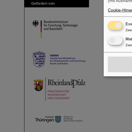
(mit Ausnahm
Gefördert von
Cookie-Hinwe
Ess
Zwe
Ma
Zwe