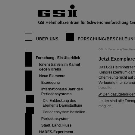
ÜBER UNS
FORSCHUNG/BESCHLEUN
GSI
>
Forschung/Beschleun
Forschung - Ein Überblick
Jetzt Exemplare
Ionenstrahlen im Kampf
Das GSI Helmholtzzen
gegen Krebs
Kongresszentrum darm
Neue Elemente
Chemieunterricht auf 
Erzeugung
Verfügung (nur solange
bestellen.
Internationales Jahr des
Periodensystems
Den dazugehörigen 
Die Entdeckung des
Leider sind alle Exemp
Elements Darmstadtium
möglich.
Periodensystem bestellen
Periodensystem
Stadt, Land, Fluss
HADES-Experiment