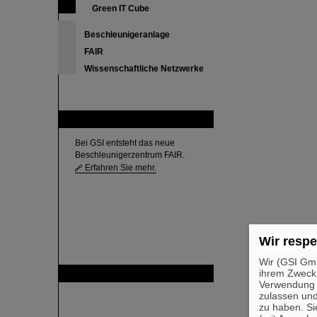
Green IT Cube
Beschleunigeranlage
FAIR
Wissenschaftliche Netzwerke
FAIR
Bei GSI entsteht das neue
Beschleunigerzentrum FAIR.
Erfahren Sie mehr.
Wir respe
Wir (GSI Gmb
ihrem Zweck
GSI ist Mitglied bei
Verwendung v
zulassen und
zu haben. Si