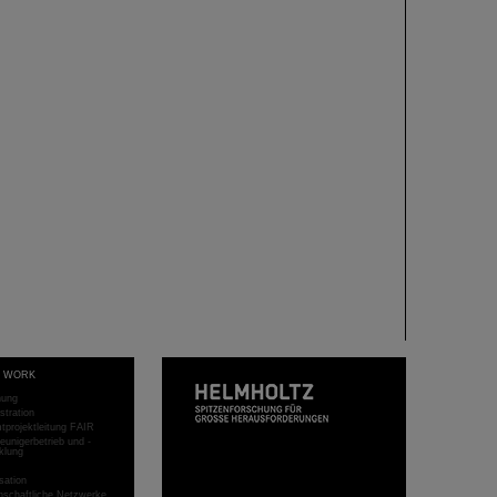
T WORK
hung
stration
projektleitung FAIR
eunigerbetrieb und -
klung
sation
schaftliche Netzwerke