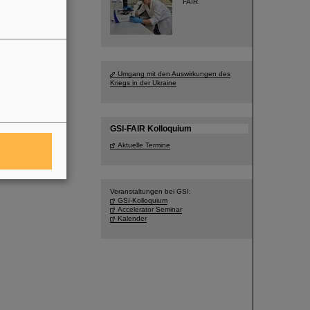
FAIR.
Umgang mit den Auswirkungen des
Kriegs in der Ukraine
GSI-FAIR Kolloquium
Aktuelle Termine
Veranstaltungen bei GSI:
GSI-Kolloquium
Accelerator Seminar
Kalender