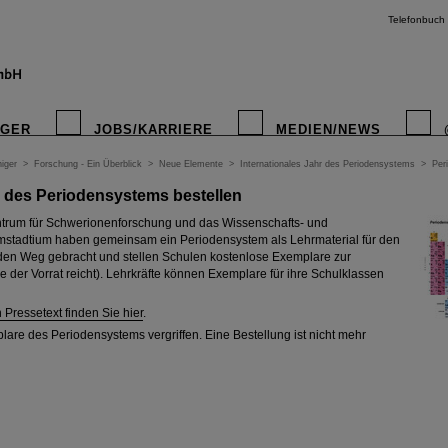
Telefonbuch
IGER
JOBS/KARRIERE
MEDIEN/NEWS
iger
>
Forschung - Ein Überblick
>
Neue Elemente
>
Internationales Jahr des Periodensystems
>
Per
 des Periodensystems bestellen
instagr
trum für Schwerionenforschung und das Wissenschafts- und
stadtium haben gemeinsam ein Periodensystem als Lehrmaterial für den
den Weg gebracht und stellen Schulen kostenlose Exemplare zur
 der Vorrat reicht). Lehrkräfte können Exemplare für ihre Schulklassen
Pressetext finden Sie hier
.
lare des Periodensystems vergriffen. Eine Bestellung ist nicht mehr