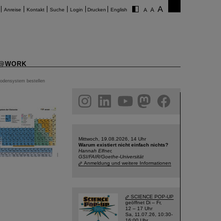
Anreise
Kontakt
Suche
Login
Drucken
English
@WORK
iodensystem bestellen
am
linkedin
youtube
helmholtz.social
facebook
Mittwoch, 19.08.2026, 14 Uhr
Warum existiert nicht einfach nichts?
Hannah Elfner,
GSI/FAIR/Goethe-Universität
Anmeldung und weitere Informationen
SCIENCE POP-UP
geöffnet Di – Fr,
12 – 17 Uhr
Sa, 11.07.26, 10:30-
16:00 Uhr