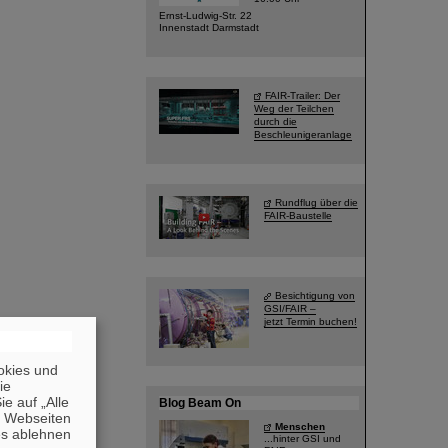
Ernst-Ludwig-Str. 22
Innenstadt Darmstadt
FAIR-Trailer: Der
Weg der Teilchen
durch die
Beschleunigeranlage
Rundflug über die
FAIR-Baustelle
Besichtigung von
GSI/FAIR –
jetzt Termin buchen!
okies und
die
e auf „Alle
Blog Beam On
n Webseiten
Menschen
es ablehnen
...hinter GSI und