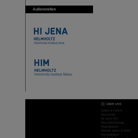
Außenstellen
ÜBER UNS
Zahlen & Fakten
Geschichte
50 Jahre GSI
Geschäftsführung
Organigramm
Hinweis geben & LkSG
Nachhaltigkeit