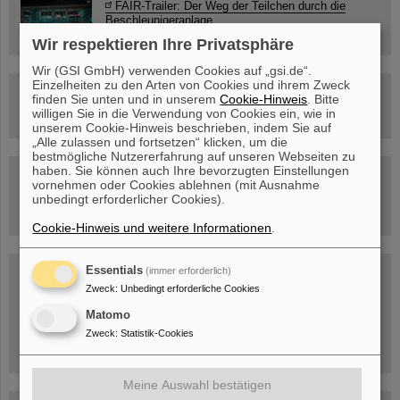
FAIR-Trailer: Der Weg der Teilchen durch die
Beschleunigeranlage
Wir respektieren Ihre Privatsphäre
Wir (GSI GmbH) verwenden Cookies auf „gsi.de“.
Einzelheiten zu den Arten von Cookies und ihrem Zweck
Rundflug über die FAIR-Baustelle
finden Sie unten und in unserem
Cookie-Hinweis
. Bitte
willigen Sie in die Verwendung von Cookies ein, wie in
unserem Cookie-Hinweis beschrieben, indem Sie auf
„Alle zulassen und fortsetzen“ klicken, um die
bestmögliche Nutzererfahrung auf unseren Webseiten zu
haben. Sie können auch Ihre bevorzugten Einstellungen
Besichtigung von GSI/FAIR –
vornehmen oder Cookies ablehnen (mit Ausnahme
jetzt Termin buchen!
unbedingt erforderlicher Cookies).
Cookie-Hinweis und weitere Informationen
.
Blog Beam On
Essentials
(immer erforderlich)
Zweck
:
Unbedingt erforderliche Cookies
Menschen
...hinter GSI und FAIR.
Matomo
Zweck
:
Statistik-Cookies
Meine Auswahl bestätigen