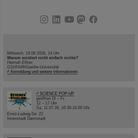
instagram
linkedin
youtube
helmholtz.social
facebook
Mittwoch, 19.08.2026, 14 Uhr
Warum existiert nicht einfach nichts?
Hannah Elfner,
GSI/FAIR/Goethe-Universität
Anmeldung und weitere Informationen
SCIENCE POP-UP
geöffnet Di – Fr,
12 – 17 Uhr
Sa, 11.07.26, 10:30-16:00 Uhr
Ernst-Ludwig-Str. 22
Innenstadt Darmstadt