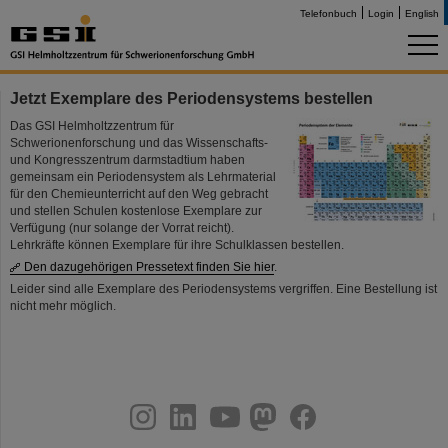
Telefonbuch
Login
English
Jetzt Exemplare des Periodensystems bestellen
Das GSI Helmholtzzentrum für
Schwerionenforschung und das Wissenschafts-
und Kongresszentrum darmstadtium haben
gemeinsam ein Periodensystem als Lehrmaterial
für den Chemieunterricht auf den Weg gebracht
und stellen Schulen kostenlose Exemplare zur
Verfügung (nur solange der Vorrat reicht).
Lehrkräfte können Exemplare für ihre Schulklassen bestellen.
Den dazugehörigen Pressetext finden Sie hier
.
Leider sind alle Exemplare des Periodensystems vergriffen. Eine Bestellung ist
nicht mehr möglich.
instagram
linkedin
youtube
helmholtz.social
facebook