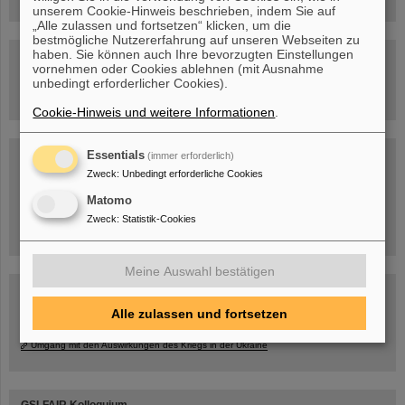
unserem Cookie-Hinweis beschrieben, indem Sie auf
„Alle zulassen und fortsetzen“ klicken, um die
bestmögliche Nutzererfahrung auf unseren Webseiten zu
haben. Sie können auch Ihre bevorzugten Einstellungen
Besichtigung von GSI/FAIR –
vornehmen oder Cookies ablehnen (mit Ausnahme
jetzt Termin buchen!
unbedingt erforderlicher Cookies).
Cookie-Hinweis und weitere Informationen
.
Blog Beam On
Essentials
(immer erforderlich)
Zweck
:
Unbedingt erforderliche Cookies
Menschen
...hinter GSI und FAIR.
Matomo
Zweck
:
Statistik-Cookies
Meine Auswahl bestätigen
Alle zulassen und fortsetzen
Umgang mit den Auswirkungen des Kriegs in der Ukraine