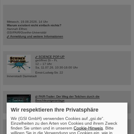
Mittwoch, 19.08.2026, 14 Uhr
Warum existiert nicht einfach nichts?
Hannah Elfner,
GSI/FAIR/Goethe-Universität
Anmeldung und weitere Informationen
SCIENCE POP-UP
geöffnet Di – Fr,
12 – 17 Uhr
Sa, 11.07.26, 10:30-16:00 Uhr
Ernst-Ludwig-Str. 22
Innenstadt Darmstadt
FAIR-Trailer: Der Weg der Teilchen durch die
Beschleunigeranlage
Wir respektieren Ihre Privatsphäre
Wir (GSI GmbH) verwenden Cookies auf „gsi.de“.
Einzelheiten zu den Arten von Cookies und ihrem Zweck
Rundflug über die FAIR-Baustelle
finden Sie unten und in unserem
Cookie-Hinweis
. Bitte
willigen Sie in die Verwendung von Cookies ein, wie in