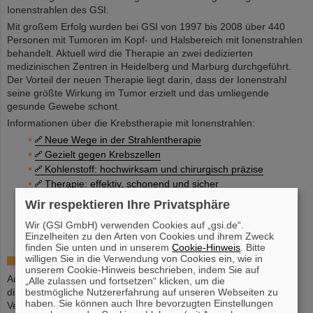
Ionenstrahlen des GSI.
Mit großem Erfolg wurden bei GSI von 1997 bis 2008 über 440
Personen mit Tumoren im Kopf- und Halsbereich mit Ionenstrahlen
behandelt. Aktuell wird die Therapie an zwei dedizierten
medizinischen Zentren in Heidelberg und Marburg durchgeführt.
Der Vorteil der neuen Therapie liegt darin, dass der Ionenstrahl
seine größte Wirkung im Tumor erzielt und das umliegende
gesunde Gewebe schont.
Informationen über die Krebstherapie mit Ionenstrahlen:
Neue Wege in der Strahlentherapie
Gezielt gegen Krebszellen
Kohlenstoff: hochwirksam und chirurgisch präzise
Therapie: effektiv, schonend und sicher
Erfolgreiches Pilotprojekt bei GSI
Wir respektieren Ihre Privatsphäre
Klinische Anlagen
Wir (GSI GmbH) verwenden Cookies auf „gsi.de“.
Allgemeine Informationen
Einzelheiten zu den Arten von Cookies und ihrem Zweck
finden Sie unten und in unserem
Cookie-Hinweis
. Bitte
willigen Sie in die Verwendung von Cookies ein, wie in
Kontakt/Information für Patient*innen:
unserem Cookie-Hinweis beschrieben, indem Sie auf
Aufgrund vieler Anfragen bitten wir darum, dass sich Ärzt*innen
„Alle zulassen und fortsetzen“ klicken, um die
bestmögliche Nutzererfahrung auf unseren Webseiten zu
direkt mit den zuständigen Ärzt*innen in in Heidelberg in
haben. Sie können auch Ihre bevorzugten Einstellungen
Verbindung setzen: