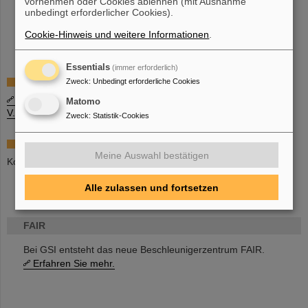
vornehmen oder Cookies ablehnen (mit Ausnahme
Information zur Schwerionentherapie des Heidelberger
unbedingt erforderlicher Cookies).
Ionenstrahl-Therapiezentrums HIT
Cookie-Hinweis und weitere Informationen
.
Information zur Schwerionentherapie des Marburger
Ionenstrahl-Therapienzentrums MIT
Essentials
(immer erforderlich)
Tumortherapie-Verein
Zweck
:
Unbedingt erforderliche Cookies
Verein zur Förderung der Tumortherapie mit schweren Ionen e.
Matomo
V.
Zweck
:
Statistik-Cookies
Presseinformationen:
Meine Auswahl bestätigen
Kontakt bei GSI:
presse(at)gsi.de
Alle zulassen und fortsetzen
FAIR
Bei GSI entsteht das neue Beschleunigerzentrum FAIR.
Erfahren Sie mehr.