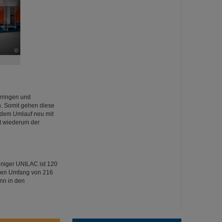
©
rringen und
n. Somit gehen diese
jedem Umlauf neu mit
kt wiederum der
uniger UNILAC ist 120
inen Umfang von 216
nn in den