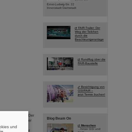
Ernst-Ludwig-Str. 22
Innenstadt Darmstadt
FAIR-Trailer: Der
Weg der Teilchen
durch die
Beschleunigeranlage
Rundflug über die
FAIR-Baustelle
Besichtigung von
GSI/FAIR –
jetzt Termin buchen!
r der Erde liegt. Der
Blog Beam On
ems bis auf 99% der
d und werden mit
Menschen
okies und
...hinter GSI und
te genutzt oder zur
die