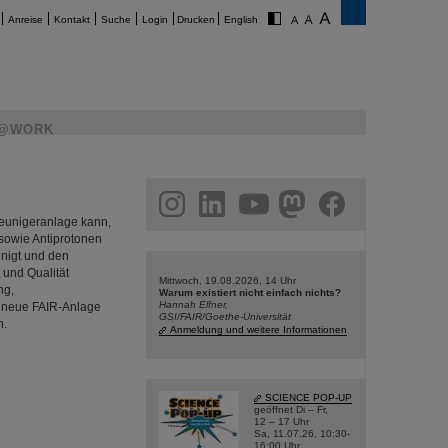
Anreise
Kontakt
Suche
Login
Drucken
English
@WORK
am
linkedin
youtube
helmholtz.social
facebook
leunigeranlage kann,
 sowie Antiprotonen
unigt und den
 und Qualität
Mittwoch, 19.08.2026, 14 Uhr
ng,
Warum existiert nicht einfach nichts?
Hannah Elfner,
ie neue FAIR-Anlage
GSI/FAIR/Goethe-Universität
n.
Anmeldung und weitere Informationen
SCIENCE POP-UP
geöffnet Di – Fr,
12 – 17 Uhr
Sa, 11.07.26, 10:30-
16:00 Uhr