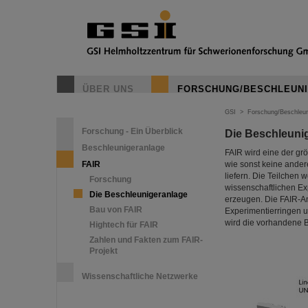
ÜBER UNS
FORSCHUNG/BESCHLEUN
GSI
>
Forschung/Beschleun
Forschung - Ein Überblick
Die Beschleuni
Beschleunigeranlage
FAIR wird eine der g
FAIR
wie sonst keine ander
liefern. Die Teilchen
Forschung
wissenschaftlichen Exp
Die Beschleunigeranlage
erzeugen. Die FAIR-A
Bau von FAIR
Experimentierringen u
wird die vorhandene 
Hightech für FAIR
Zahlen und Fakten zum FAIR-
Projekt
Wissenschaftliche Netzwerke