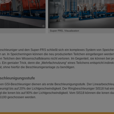
©
n
Super FRS, Visualization
schleuniger und den Super-FRS schließt sich ein komplexes System von Speiche
n an. In Speicherringen können die neu produzierten Teilchen eingefangen werde
en Teilchen den Wissenschaftsteams nicht verloren. Im Gegenteil, sie können bei 
 Ein genialer Trick, denn die „Mehrfachnutzung“ eines Teilchens entspricht indire
ät, ohne hierfür die Beschleunigeranlage zu benötigen.
eschleunigungsstufe
nden GSI-Beschleuniger dienen als erste Beschleunigungsstufe. Der Linearbeschle
eunigt bis auf 20% der Lichtgeschwindigkeit. Der Ringbeschleuniger SIS18 hat e
t die Ionen bis auf 90% der Lichtgeschwindigkeit. Vom SIS18 können die Ionen da
IS100 geschossen werden.