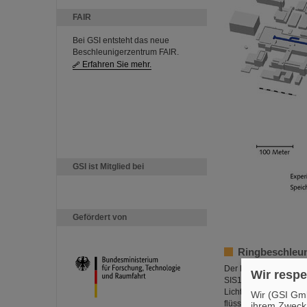
FAIR
Bei GSI entsteht das neue
Beschleunigerzentrum FAIR.
Erfahren Sie mehr.
GSI ist Mitglied bei
Gefördert von
Ringbeschleun
Der Ringbeschleuniger
Wir respe
SIS100 hat einen Umf
Lichtgeschwindigkeit 
Wir (GSI Gmb
flüssigem Helium auf 
ihrem Zweck