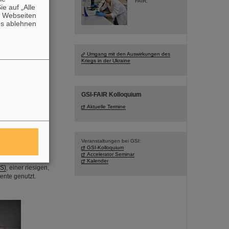
FAIR.
e auf „Alle
n Webseiten
es ablehnen
Umgang mit den Auswirkungen des
Kriegs in der Ukraine
GSI-FAIR Kolloquium
©
Aktuelle Termine
Veranstaltungen bei GSI:
GSI-Kolloquium
en können. Beim
Accelerator Seminar
rgets zum Beispiel
Kalender
S)
, einer riesigen,
ente genutzt.