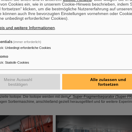
en Teilchen, so genannten sekundären Teilchen.
on Cookies ein, wie in unserem Cookie-Hinweis beschrieben, indem Si
 fortsetzen“ klicken, um die bestmögliche Nutzererfahrung auf unsere
e können auch Ihre bevorzugten Einstellungen vornehmen oder Cooki
e unbedingt erforderlicher Cookies).
is und weitere Informationen
.
entials
(immer erforderlich)
ck
:
Unbedingt erforderliche Cookies
tomo
©
ck
:
Statistik-Cookies
or, Visualization
SIS100 particle accelerator, Visualization
lchen
Meine Auswahl
Alle zulassen und
bestätigen
fortsetzen
kt der FAIR-Anlage besteht darin, dass gezielt exotische Teilchen produziert werd
nigten Ionen auf eine Materialprobe entstehen an zwei sogenannten Produktionsta
zielle Isotope. Die Isotope werden mit dem
Super-Fragmentseparator (Super-FR
ngen Sortiermaschine, anschließend gezielt herausgefiltert und für weitere Experim