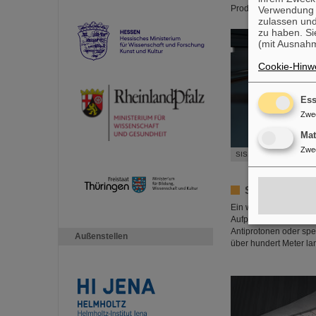
Produktion von ander
Verwendung v
zulassen und
zu haben. Si
(mit Ausnahm
Cookie-Hinwe
Ess
Zwe
Ma
Zwe
SIS100 particle accelerat
Sekundäre Tei
Ein wesentlicher Aspe
Aufprall der beschleu
Antiprotonen oder spe
Außenstellen
über hundert Meter la