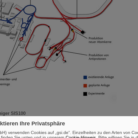
©
iger SIS100
 SIS100 verläuft in einem unterirdischen Tunnel, dessen Sohle bis zu 17 Meter unte
ktieren Ihre Privatsphäre
ang von 1100 Metern und kann Ionen aller natürlichen Elemente des Periodensyst
beschleunigen. Die Magnete, die die Ionen auf ihrer Bahn halten, sind supraleiten
H) verwenden Cookies auf „gsi.de“. Einzelheiten zu den Arten von Co
-269°C gekühlt. Die beschleunigten Teilchen werden entweder direkt für Experimen
 finden Sie unten und in unserem
Cookie-Hinweis
. Bitte willigen Sie in 