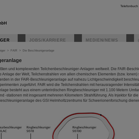
Telefonbuch
IGER
JOBS/KARRIERE
MEDIEN/NEWS
iger
>
FAIR
>
Die Beschleunigeranlage
geranlage
instagr
rößten und komplexesten Teilchenbeschleuniger-Anlagen weltweit. Die FAIR-Besch
e Anlage der Welt, Teilchenstrahlen von allen chemischen Elementen (bzw. Ionen)
 werden in der FAIR-Beschleunigeranlage auf nahezu Lichtgeschwindigkeit beschle
erimenten zugeführt. FAIR wird die Teilchenstrahlen mit herausragender Intensität
nlage besteht aus einem unterirdischen Ringbeschleuniger mit 1.100 Metern Umfa
nd -stationen mit insgesamt mehreren Kilometern Strahlführung. Als Injektor für d
Beschleunigeranlage des GSI Helmholtzzentrums für Schwerionenforschung diene