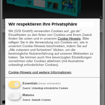
©
Querschnitt durch die 40 m breite Ringtunnelanlage des SIS100-Beschleunigers. Im linken
Wir respektieren Ihre Privatsphäre
rechteckigen Tunnelbereich verläuft der Beschleuniger, im rechten Tunnelbereich sind die
Versorgungseinheiten untergebracht.
Wir (GSI GmbH) verwenden Cookies auf „gsi.de“.
Einzelheiten zu den Arten von Cookies und ihrem Zweck
finden Sie unten und in unserem
Cookie-Hinweis
. Bitte
willigen Sie in die Verwendung von Cookies ein, wie in
unserem Cookie-Hinweis beschrieben, indem Sie auf
„Alle zulassen und fortsetzen“ klicken, um die
bestmögliche Nutzererfahrung auf unseren Webseiten zu
haben. Sie können auch Ihre bevorzugten Einstellungen
vornehmen oder Cookies ablehnen (mit Ausnahme
unbedingt erforderlicher Cookies).
Cookie-Hinweis und weitere Informationen
.
©
Essentials
(immer erforderlich)
Ausschnitt des Transfergebäudes mit veschiedenen Strahlführungen.
Zweck
:
Unbedingt erforderliche Cookies
Matomo
Zweck
:
Statistik-Cookies
Video zum Bauablauf (8 Min.)