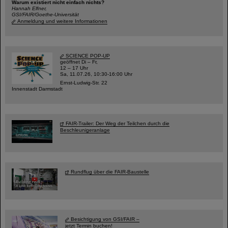
Warum existiert nicht einfach nichts?
Hannah Elfner,
GSI/FAIR/Goethe-Universität
Anmeldung und weitere Informationen
SCIENCE POP-UP
geöffnet Di – Fr,
12 – 17 Uhr
Sa, 11.07.26, 10:30-16:00 Uhr
Ernst-Ludwig-Str. 22
Innenstadt Darmstadt
FAIR-Trailer: Der Weg der Teilchen durch die
Beschleunigeranlage
Rundflug über die FAIR-Baustelle
Besichtigung von GSI/FAIR –
jetzt Termin buchen!