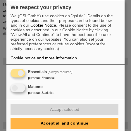
Um die Fertigkeiten als Räumungshelfer auf dem aktuellen Stand
We respect your privacy
zu halten, soll alle zwei Jahre an einem Auffrischungskurs
teilgenommen werden. Dieser Auffrischungskurs dauert ebenfalls
We (GSI GmbH) use cookies on "gsi.de". Details on the
types of cookies and their purpose can be found below
zwei Stunden und findet auch bei GSI statt.
and in our
Cookie Notice
. Please consent to the use of
Wenn Sie Räumungshelfer werden möchten, wenden Sie sich an
cookies as described in our Cookie Notice by clicking
die Brandschutzbeauftragten unter
brandschutz(at)gsi.de
"Allow All and Continue" to have the best possible user
experience on our websites. You can also set your
preferred preferences or refuse cookies (except for
strictly necessary cookies).
Cookie notice and more Information
.
FAIR
Bei GSI entsteht das neue Beschleunigerzentrum FAIR.
Essentials
(always required)
Erfahren Sie mehr.
purpose
:
Essential
Matomo
purpose
:
Statistics
Accept selected
Accept all and continue
Gefördert von