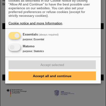
cookies as described in our Cookie Notice by clicking
Wenn Sie Räumungshelfer werden möchten, wenden Sie sich an die
"Allow All and Continue" to have the best possible user
Brandschutzbeauftragten unter
brandschutz(at)gsi.de
experience on our websites. You can also set your
preferred preferences or refuse cookies (except for
strictly necessary cookies).
Cookie notice and more Information
.
FAIR
Bei GSI entsteht das neue Beschleunigerzentrum FAIR.
Erfahren Sie
Essentials
(always required)
mehr.
purpose
:
Essential
Matomo
purpose
:
Statistics
Accept selected
Accept all and continue
Gefördert von
HMWK