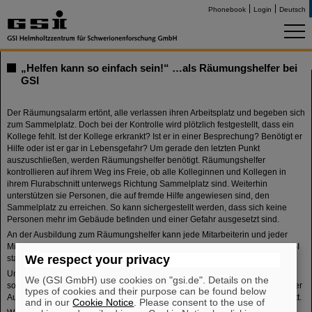
Phonebook
Login
Deutsch
„Helfen kann so einfach sein!“ …als Räumungshelfer bei
GSI
Der Räumungsalarm ertönt, alle verlassen ihren Arbeitsplatz und begeben sich
zum Sammelplatz. Doch bei der Kontrolle wird plötzlich festgestellt, dass ein
Kollege fehlt. Ist der Kollege erkrankt? Ist er in einer Besprechung? Benötigt er
Hilfe oder ist er gar in Lebensgefahr? Um gerade den letzten Punkt
auszuschließen, werden Räumungshelfer benötigt. Räumungshelfer
kontrollieren auf ihrem Weg ins Freie, ob alle Kolleginnen und Kollegen in
ihrem Flurabschnitt unterwegs Richtung Sammelplatz sind. Weiterhin
unterstützen sie Personen, die auf fremde Hilfe angewiesen sind, den
Sammelplatz zu erreichen. So kann sichergestellt werden, dass sich keine
Personen mehr im Gebäude befinden und einer Gefahr ausgesetzt sind.
An der Ausbildung zum Räumungshelfer kann jede Mitarbeiterin und jeder
Mitarbeiter teilnehmen, sie dauert zwei Stunden und findet hausintern bei GSI
We respect your privacy
statt.
Um die Fertigkeiten als Räumungshelfer auf dem aktuellen Stand zu halten,
We (GSI GmbH) use cookies on "gsi.de". Details on the
soll alle zwei Jahre an einem Auffrischungskurs teilgenommen werden. Dieser
types of cookies and their purpose can be found below
Auffrischungskurs dauert ebenfalls zwei Stunden und findet auch bei GSI statt.
and in our
Cookie Notice
. Please consent to the use of