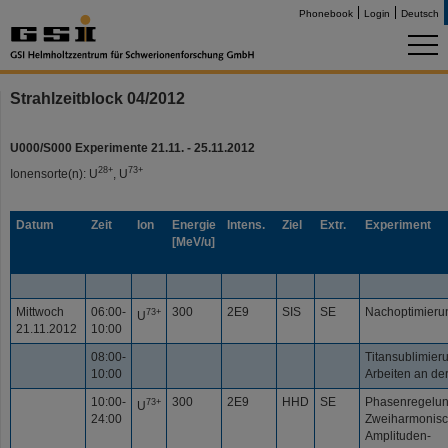
Phonebook
Login
Deutsch
Strahlzeitblock 04/2012
U000/S000 Experimente 21.11. - 25.11.2012
28+
73+
Ionensorte(n): U
, U
Datum
Zeit
Ion
Energie
Intens.
Ziel
Extr.
Experiment
[MeV/u]
Mittwoch
06:00-
300
2E9
SIS
SE
Nachoptimier
73+
U
21.11.2012
10:00
08:00-
Titansublimier
10:00
Arbeiten an de
10:00-
300
2E9
HHD
SE
Phasenregelu
73+
U
24:00
Zweiharmonisc
Amplituden-