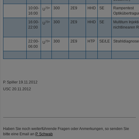
10:00-
300
2E9
HHD
SE
Rampentest
73+
U
16:00
Optikübertrag
16:00-
300
2E9
HHD
SE
Multiturn Injekt
73+
U
22:00
nichtlinearen
22:00-
300
2E9
HTP
SE/LE
Strahldiagnos
73+
U
06:00
P. Spiller 19.11.2012
USC 20.11.2012
Haben Sie noch weiterführende Fragen oder Anmerkungen, so senden Sie
bitte eine Email an
P. Schwab