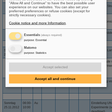
"Allow All and Continue" to have the best possible user
15:00-
350
2E9
HTP
1H1
Einstellung St
73+
experience on our websites. You can also set your
U
16:00
preferred preferences or refuse cookies (except for
strictly necessary cookies).
16:00-
350-
2E9
HTP
1H1
FAIR
73+
U
24:00
800
Transmissions
Cookie notice and more Information
.
Trafotest
24:00-
1000
4E9
HHD
SE
Strahlenschäde
73+
U
Essentials
(always required)
06:00
purpose
:
Essential
Matomo
Samstag
06:00-
300
variabel
HTP
LE
Einstellung L
73+
U
purpose
:
Statistics
24.11.2012
09:00
Extraktion
09:00-
300
variabel
HTP
LE
Lichtausbeute 
73+
U
21:00
Leuchtschirme
Accept selected
Accept all and continue
21:00-
300-
variabel
HHD
LE
Kalibrierung v
73+
U
06:00
800
>1E8
Exciter
Sonntag
06:00-
Au
Einstellung U
25.11.2012
10:00
Experimente (s
deadline!)