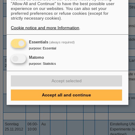
"Allow All and Continue" to have the best possible user
15:00-
350
2E9
HTP
1H1
Einstellung St
73+
experience on our websites. You can also set your
U
16:00
preferred preferences or refuse cookies (except for
strictly necessary cookies).
16:00-
350-
2E9
HTP
1H1
FAIR
73+
U
24:00
800
Transmissions
Cookie notice and more Information
.
Trafotest
24:00-
1000
4E9
HHD
SE
Strahlenschäde
73+
U
Essentials
(always required)
06:00
purpose
:
Essential
Matomo
Samstag
06:00-
300
variabel
HTP
LE
Einstellung L
73+
U
purpose
:
Statistics
24.11.2012
09:00
Extraktion
09:00-
300
variabel
HTP
LE
Lichtausbeute 
73+
U
21:00
Leuchtschirme
Accept selected
Accept all and continue
21:00-
300-
variabel
HHD
LE
Kalibrierung v
73+
U
06:00
800
>1E8
Exciter
Sonntag
06:00-
Au
Einstellung U
25.11.2012
10:00
Experimente (s
deadline!)