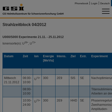
Phonebook
Login
Deutsch
Strahlzeitblock 04/2012
U000/S000 Experimente 21.11. - 25.11.2012
28+
73+
Ionensorte(n): U
, U
Datum
Zeit
Ion
Energie
Intens.
Ziel
Extr.
Experiment
[MeV/u]
Mittwoch
06:00-
300
2E9
SIS
SE
Nachoptimier
73+
U
21.11.2012
10:00
08:00-
Titansublimier
10:00
Arbeiten an de
10:00-
300
2E9
HHD
SE
Phasenregelu
73+
U
24:00
Zweiharmonisc
Amplituden-