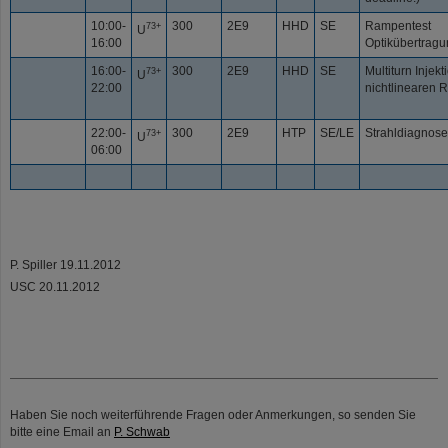
10:00-
300
2E9
HHD
SE
Rampentest
73+
U
16:00
Optikübertrag
16:00-
300
2E9
HHD
SE
Multiturn Injekt
73+
U
22:00
nichtlinearen
22:00-
300
2E9
HTP
SE/LE
Strahldiagnos
73+
U
06:00
P. Spiller 19.11.2012
USC 20.11.2012
Haben Sie noch weiterführende Fragen oder Anmerkungen, so senden Sie
bitte eine Email an
P. Schwab