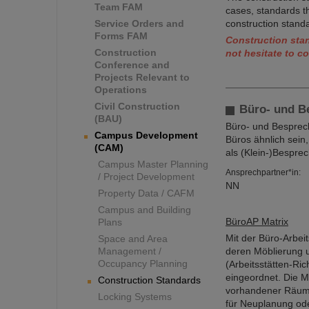
Team FAM
cases, standards t
Service Orders and
construction standa
Forms FAM
Construction stan
Construction
not hesitate to c
Conference and
Projects Relevant to
Operations
Civil Construction
Büro- und 
(BAU)
Büro- und Besprech
Campus Development
Büros ähnlich sein
(CAM)
als (Klein-)Bespr
Campus Master Planning
Ansprechpartner*in:
/ Project Development
NN
Property Data / CAFM
Campus and Building
BüroAP Matrix
Plans
Mit der Büro-Arbei
Space and Area
Management /
deren Möblierung 
Occupancy Planning
(Arbeitsstätten-Ri
eingeordnet. Die M
Construction Standards
vorhandener Räume 
Locking Systems
für Neuplanung od