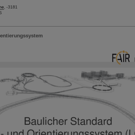
he
, -3181
6
ientierungssystem