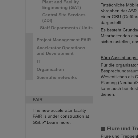
Plant and Facility
Tatsächliche Möbli
Engineering (GAT)
Vorgaben der ASR e
Central Site Services
einer GBU (Geführd
(ZDI)
dargestellt.
Staff Departments / Units
Es besteht Grundsä
Mitarbeitenden ein
Project Management FAIR
sicherzustellen, d
Accelerator Operations
and Development
Büro Ausstattungs-
IT
Für die organisato
Organisation
Besprechungsräumen
Wesentlichen als C
Scientific networks
Planung (Neubau/Sa
kann auch bei Best
dienen.
FAIR
The new accelerator facility
FAIR is under construction at
GSI.
Learn more.
Flure und T
Flure und Treppen