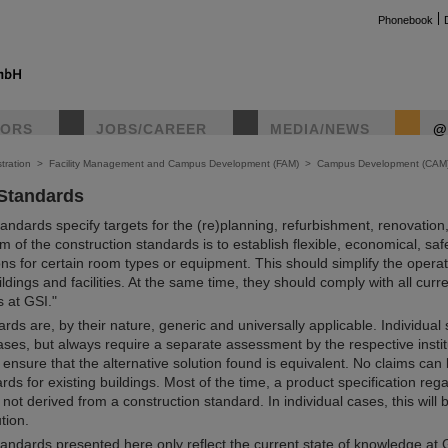
Phonebook
TORS
JOBS/CAREER
MEDIA/NEWS
@
tration
>
Facility Management and Campus Development (FAM)
>
Campus Development (CAM
 Standards
instag
andards specify targets for the (re)planning, refurbishment, renovation
im of the construction standards is to establish flexible, economical, saf
ons for certain room types or equipment. This should simplify the opera
ings and facilities. At the same time, they should comply with all cur
s at GSI."
rds are, by their nature, generic and universally applicable. Individual 
ses, but always require a separate assessment by the respective institu
ensure that the alternative solution found is equivalent. No claims can
rds for existing buildings. Most of the time, a product specification reg
not derived from a construction standard. In individual cases, this will 
ution.
tandards presented here only reflect the current state of knowledge at