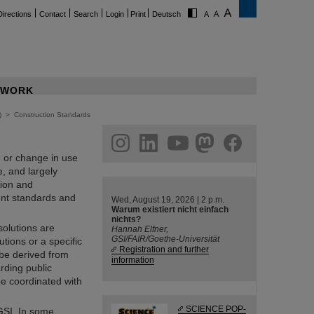
Directions
Contact
Search
Login
Print
Deutsch
WORK
)
>
Construction Standards
ram
linkedin
youtube
helmholtz.social
facebook
, or change in use
e, and largely
tion and
rent standards and
Wed, August 19, 2026 | 2 p.m.
Warum existiert nicht einfach
nichts?
solutions are
Hannah Elfner,
GSI/FAIR/Goethe-Universität
tions or a specific
Registration and further
 be derived from
information
arding public
be coordinated with
SCIENCE POP-
 GSI. In some