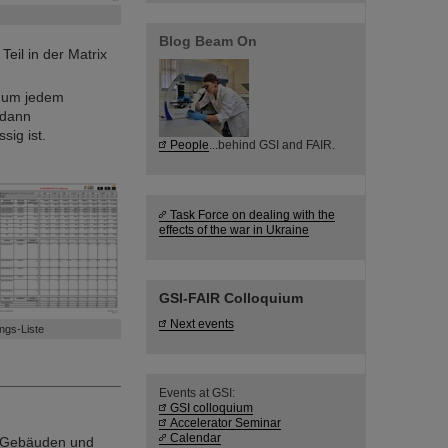
Blog Beam On
eil in der Matrix
n um jedem
 dann
sig ist.
People
...behind GSI and FAIR.
Task Force on dealing with the
effects of the war in Ukraine
GSI-FAIR Colloquium
Next events
ngs-Liste
Events at GSI:
GSI colloquium
Accelerator Seminar
Calendar
n Gebäuden und