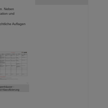
en. Neben
tation und
chtliche Auflagen
ppenhäuser -
d Klassifizierung