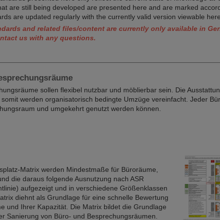
hat are still being developed are presented here and are marked accord
rds are updated regularly with the currently valid version viewable here
dards and related files/content are currently only available in G
ontact us with any questions.
Besprechungsräume
ungsräume sollen flexibel nutzbar und möblierbar sein. Die Ausstattung 
, somit werden organisatorisch bedingte Umzüge vereinfacht. Jeder Bü
echungsraum und umgekehrt genutzt werden können.
tsplatz-Matrix werden Mindestmaße für Büroräume,
und die daraus folgende Ausnutzung nach ASR
chtlinie) aufgezeigt und in verschiedene Größenklassen
atrix diehnt als Grundlage für eine schnelle Bewertung
und Ihrer Kapazität. Die Matrix bildet die Grundlage
er Sanierung von Büro- und Besprechungsräumen.