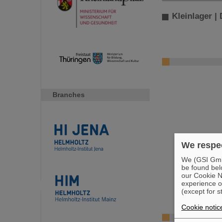
Kleinlager |
Branches
We respec
We (GSI GmbH
be found bel
our Cookie No
experience o
(except for s
Cookie notic