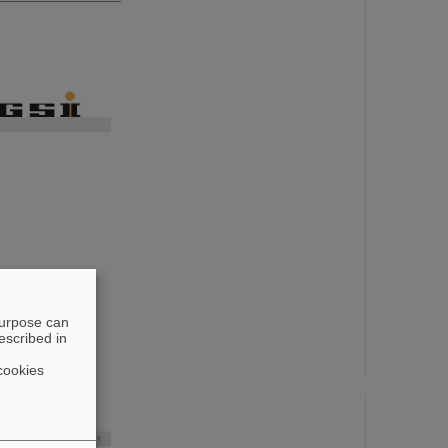
purpose can
escribed in
cookies