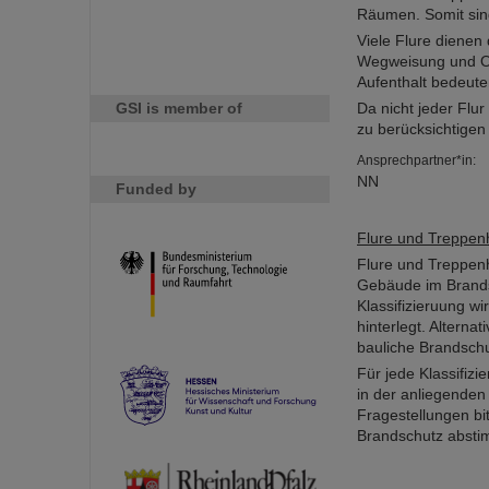
Räumen. Somit sind 
Viele Flure dienen
Wegweisung und Org
Aufenthalt bedeute
GSI is member of
Da nicht jeder Flu
zu berücksichtigen 
Ansprechpartner*in:
NN
Funded by
Flure und Treppenh
Flure und Treppen
Gebäude im Brandsc
Klassifizieruung w
hinterlegt. Altern
bauliche Brandschu
Für jede Klassifiz
in der anliegenden
Fragestellungen bi
Brandschutz abst