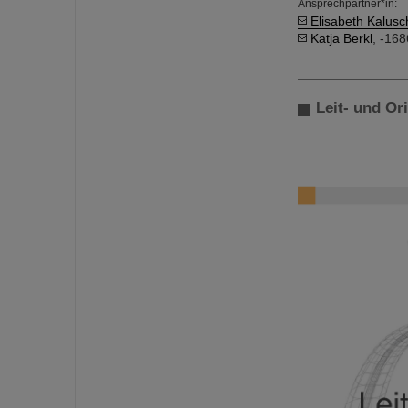
Ansprechpartner*in:
Elisabeth Kalusc
Katja Berkl
, -168
Leit- und Or