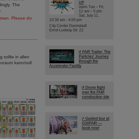
UP
ingly. The
open Tue – Fri,
.
12 am – 5 pm
Sat, July 11,
erman. Please do
10:30 am - 4:00 pm
City Center Darmstadt
Ernst-Ludwig-Str. 22
FAIR Trailer: The
Particles' Journey
sollte in allen
through the
roraum kann/soll
Accelerator Facility
Drone flight
over the FAIR
construction site
Guided tour at
GSI/FAIR —
book now!