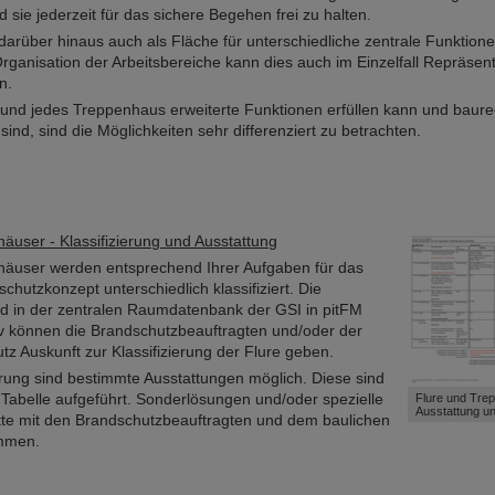
sie jederzeit für das sichere Begehen frei zu halten.
 darüber hinaus auch als Fläche für unterschiedliche zentrale Funktion
anisation der Arbeitsbereiche kann dies auch im Einzelfall Repräsen
n.
r und jedes Treppenhaus erweiterte Funktionen erfüllen kann und baure
sind, sind die Möglichkeiten sehr differenziert zu betrachten.
äuser - Klassifizierung und Ausstattung
häuser werden entsprechend Ihrer Aufgaben für das
hutzkonzept unterschiedlich klassifiziert. Die
ird in der zentralen Raumdatenbank der GSI in pitFM
ativ können die Brandschutzbeauftragten und/oder der
tz Auskunft zur Klassifizierung der Flure geben.
ierung sind bestimmte Ausstattungen möglich. Diese sind
 Tabelle aufgeführt. Sonderlösungen und/oder spezielle
Flure und Tre
Ausstattung un
tte mit den Brandschutzbeauftragten und dem baulichen
immen.