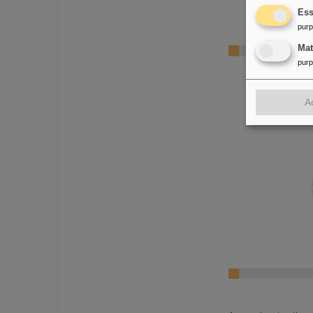
Ess
pur
Ma
pur
A