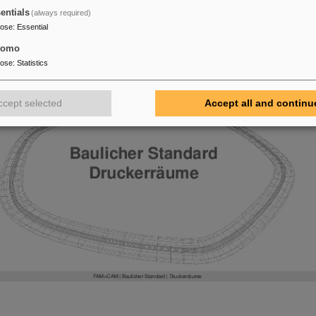
entials
(always required)
pose
:
Essential
tomo
pose
:
Statistics
ccept selected
Accept all and continu