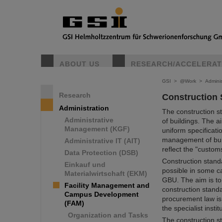
ABOUT US
RESEARCH/ACCELERA
GSI
>
@Work
>
Adminis
Research
Construction
Administration
The construction st
Administrative
of buildings. The a
Management (KGF)
uniform specificati
management of build
Administrative IT (AIT)
reflect the "custom
Data Protection (DSB)
Construction standa
Einkauf und
possible in some ca
Materialwirtschaft (EKM)
GBU. The aim is to 
Facility Management and
construction standa
Campus Development
procurement law is 
(FAM)
the specialist instit
Organization and Tasks
The construction s