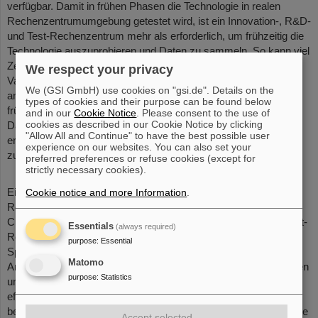
verfügbar. Damit in frühen Phasen die Technologie in realen
Rechenzentrumumgebung getestet wird, ist ein Innovation-, R&D-
und Test-Rechenzentrum mehr als erforderlich, um frühzeitig die
Technologie auszuprobieren und Daten zu sammeln. So kann viel
Zeit und Geld gespart werden. Ein finales Produkt ist ohne eine
We respect your privacy
Validierung oder Vertestung nicht möglich. Falls das so
We (GSI GmbH) use cookies on "gsi.de". Details on the
angegangen wird, dann kann es mit einem Desaster enden. Ein
types of cookies and their purpose can be found below
früherer Validierungsversuch oder Vertestung ermöglicht früh
and in our
Cookie Notice
. Please consent to the use of
cookies as described in our Cookie Notice by clicking
Daten zu sammeln, Feedback zu sammeln und zu lernen. Dies
"Allow All and Continue" to have the best possible user
ermöglicht am Ende eine Innovation im Bereich Rechenzentrum
experience on our websites. You can also set your
zu entwickeln.
preferred preferences or refuse cookies (except for
strictly necessary cookies).
Ein Beispiel für solch ein Innovation-, R&D und Test-
Cookie notice and more Information
.
Rechenzentrum ist der hochmoderne und nachhaltige Green IT
Cube des GSI Helmholtzforschungszentrums. In dem HPC Test-
Essentials
(always required)
Rechenzentrum (Reallabor) können Rechner- und
purpose
:
Essential
Speichersysteme mit den jeweiligen anwendungsspezifischen
Matomo
Anforderungen an Leistungsfähigkeiten, zeitliche Lastverteilungen
purpose
:
Statistics
und in verschiedenen Systemkonfigurationen optimal auf ein
effizientes Kühlsystem abgestimmt werden. Der Green IT Cube
besitzt 6 Etagen, von denen derzeit 2 im Betrieb sind. Jede Etage
Accept selected