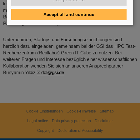
kann mit insgesamt 128 Racks bestückt werden. Die GSI bietet
mit dem Test-Rechenzentrum Green IT Cube hervorragende
Accept all and continue
Bedingungen, um neue Ideen, Technologien, Lösungen etc. mit
Partnern gemeinsam anzugehen.
Unternehmen, Startups und Forschungseinrichtungen sind
herzlich dazu eingeladen, gemeinsam bei der GSI das HPC Test-
Rechenzentrum (Reallabor) Green IT Cube zu nutzen. Bei
weiteren Fragen und Interesse bezüglich einer wissenschaftlichen
Kollaboration wenden Sie sich an unseren Ansprechpartner
Bünyamin Yildiz
dol@gsi.de
Cookie Einstellungen
Cookie-Hinweise
Sitemap
Legal notice
Data privacy protection
Disclaimer
Copyright
Decleration of Accessibility