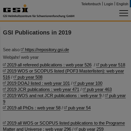
Telefonbuch
Login
English
GSI Publications in 2019
See also
https://repository.gsi.de
Webjahr/ web year
2019 all refereed publications : web year 526
/
pub year 518
2019 WOS or SCOPUS listed (POF3 Masterlisten): web year
516
/
pub year 508
2019 DOAJ listed : web year 101
/
pub year 100
2019 JCR publications : web year 471
/
pub year 463
2019 WOS and not JCR publications : web year 9
/
pub year
9
2019 all PhDs : web year 58
/
pub year 54
2019 all WOS or SCOPUS listed publications to the Programe
Matter and Universe : web year 296
/
pub year 259