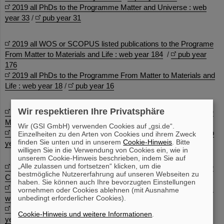
2019 all PhDs to the Programme Matter and Universe : web
year 33
/
pub year 31
2019 all WOS or SCOPUS listed publications to the Programe
From Matter to Materials and Life : web year 184
/
pub year
176
2019 all PhDs to the Programme From Matter to Materials and
Life : web year 18
/
pub year 16
Wir respektieren Ihre Privatsphäre
2019 all WOS or SCOPUS listed publications to the Programe
Matter and Technology : web year 35
/
pub year 37
Wir (GSI GmbH) verwenden Cookies auf „gsi.de“.
2019 all PhDs to the Programme Matter and Technology : web
Einzelheiten zu den Arten von Cookies und ihrem Zweck
finden Sie unten und in unserem
Cookie-Hinweis
. Bitte
year 4
/
pub year 4
willigen Sie in die Verwendung von Cookies ein, wie in
unserem Cookie-Hinweis beschrieben, indem Sie auf
„Alle zulassen und fortsetzen“ klicken, um die
2019 all WOS or SCCOPS listed publications to the Programe
bestmögliche Nutzererfahrung auf unseren Webseiten zu
Cancer : web year 30
/
pub year 31
haben. Sie können auch Ihre bevorzugten Einstellungen
2019 all PUBMED lised publications to the Programe Cancer :
vornehmen oder Cookies ablehnen (mit Ausnahme
unbedingt erforderlicher Cookies).
web year 30
/
pub year 31
2019 all PhDs to the Programe Cancer : web year 3
/
pub
Cookie-Hinweis und weitere Informationen
.
year 3