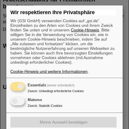
beantragen
Wir respektieren Ihre Privatsphäre
Stellen Sie einen F17-Antrag für alle Arbeiten. Diesen können Sie
Wir (GSI GmbH) verwenden Cookies auf „gsi.de“.
in unserem
IT-Portal
ganz einfach online stellen.
Einzelheiten zu den Arten von Cookies und ihrem Zweck
Dazu benötigen Sie lediglich einen Web-Login.
finden Sie unten und in unserem
Cookie-Hinweis
. Bitte
willigen Sie in die Verwendung von Cookies ein, wie in
unserem Cookie-Hinweis beschrieben, indem Sie auf
„Alle zulassen und fortsetzen“ klicken, um die
Weitere Erlaubnisscheine
bestmögliche Nutzererfahrung auf unseren Webseiten zu
haben. Sie können auch Ihre bevorzugten Einstellungen
Für alle Heißarbeiten ist ein
F18
zu stellen.
vornehmen oder Cookies ablehnen (mit Ausnahme
Abschaltung von Brandmeldern
.
unbedingt erforderlicher Cookies).
Arbeitserlaubnis für elektrische Betriebsstätten
F9
.
Cookie-Hinweis und weitere Informationen
.
Essentials
(immer erforderlich)
Unterweisungsmaterial
Zweck
:
Unbedingt erforderliche Cookies
Flyer Allgemeine Sicherheitsunterweisung
Matomo
F17 Checkliste Gefahren und Sicherheitsmaßnahmen
Zweck
:
Statistik-Cookies
ergänzend zur Gefährdungsbeurteilung
Flyer General Safety Information
Sammelstellen im Alarmfall an der GSI
Meine Auswahl bestätigen
Brandschutzordnung Teil A
-
(english)