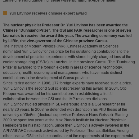
zahlreiche Würdigungen für seine wissenschaftliche Arbeit erhalten.
Yuri Litvinov receives chinese expert award
The nuclear physicist Professor Dr. Yuri Litvinov has been awarded the
Chinese "Dunhuang Prize". The GSI and FAIR researcher is one of seven
laureates to receive the award this year. The awarding ceremony was led
by Li Bin, the vice-governor of the Chinese province Gansu.
The Institute of Modern Physics (IMP), Chinese Academy of Sciences
nominated Yuri Litvinov for this prize for his outstanding contributions to the
development of precision experiments with stored highly-charged ions at the
cooler-storage ring (CSRe) in Lanzhou in the province Gansu. The "Dunhuang
Prize" is awarded to the foreign experts in areas of science, technology,
education, health, economy and management, who have made distinct
contributions to the development of Gansu province.
Since its first edition in 1996, 177 foreign experts have received such a prize.
Yuri Litvinov is the second GSI scientist receiving this award. In 2004, Otto
Klepper was awarded for his contributions in establishing a fruitful
collaboration between the GSI and the IMP research divisions.
Yuri Litvinov studied physics in St. Petersburg and is a GSI researcher for
nearly 20 years. In 2003 he defended with distinction his PhD thesis at the
university of Gießen (doctoral supervisor Professor Hans Geissel). Starting
2009 he spent two years at the Max Planck Institute for Nuclear Physics in
Heidelberg for his habilitation. Since then Litvinov is actively involved in the
APPA/SPARC research activities led by Professor Thomas Stöhlker. Among
other tasks at GSI he is the coordinator of the experiments at the experimental