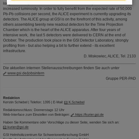
long shutdown, in 2021 the accelerator will resume operation with an
increased luminosity. In order to fully benefit from the expected rate of 50,000
Pb-Pb collisions per second, the ALICE experiment is currently upgrading its
detectors. The ALICE group at GSI is on the forefront of this activity, among
others assembling twenty new readout detectors for the Time Projection
Chamber which is the heart of the ALICE apparatus. After four years of
intensive work, the last 5 detectors were delivered to CERN at the end of
October. The production took place in the GSI Detector Laboratory, strongly
profiting from - but also helping a bit to further extend - its excellent
infrastructure.
D. Miskowiec, ALICE, Tel. 2133
Die aktuellen internen Stellenausschreibungen finden Sie auch unter
www.gsi.de/jobsintern
Gruppe PER-PAD
Redaktion
Kerstin Schiebel | Telefon: 1395 | E-Mail:
K.Schiebel
Redaktionsschluss: Donnerstags 12 Uhr
Web-Interface zum Einstellen von Beiträgen:
https://kurier.gsi.de
Haben Sie Kommentare oder Vorschläge zu dieser Seite, wenden Sie sich an:
kurier@gsi.de
GSI Helmholtzzentrum für Schwerionenforschung GmbH