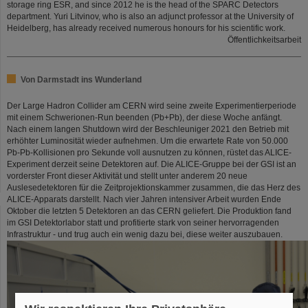
storage ring ESR, and since 2012 he is the head of the SPARC Detectors
department. Yuri Litvinov, who is also an adjunct professor at the University of
Heidelberg, has already received numerous honours for his scientific work.
Öffentlichkeitsarbeit
Von Darmstadt ins Wunderland
Der Large Hadron Collider am CERN wird seine zweite Experimentierperiode
mit einem Schwerionen-Run beenden (Pb+Pb), der diese Woche anfängt.
Nach einem langen Shutdown wird der Beschleuniger 2021 den Betrieb mit
erhöhter Luminosität wieder aufnehmen. Um die erwartete Rate von 50.000
Pb-Pb-Kollisionen pro Sekunde voll ausnutzen zu können, rüstet das ALICE-
Experiment derzeit seine Detektoren auf. Die ALICE-Gruppe bei der GSI ist an
vorderster Front dieser Aktivität und stellt unter anderem 20 neue
Auslesedetektoren für die Zeitprojektionskammer zusammen, die das Herz des
ALICE-Apparats darstellt. Nach vier Jahren intensiver Arbeit wurden Ende
Oktober die letzten 5 Detektoren an das CERN geliefert. Die Produktion fand
im GSI Detektorlabor statt und profitierte stark von seiner hervorragenden
Infrastruktur - und trug auch ein wenig dazu bei, diese weiter auszubauen.