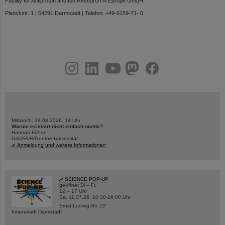
Facility for Antiproton and Ion Research in Europe GmbH
Planckstr. 1 | 64291 Darmstadt | Telefon: +49-6159-71- 0
instagram
linkedin
youtube
helmholtz.social
facebook
Mittwoch, 19.08.2026, 14 Uhr
Warum existiert nicht einfach nichts?
Hannah Elfner,
GSI/FAIR/Goethe-Universität
Anmeldung und weitere Informationen
SCIENCE POP-UP
geöffnet Di – Fr,
12 – 17 Uhr
Sa, 11.07.26, 10:30-16:00 Uhr
Ernst-Ludwig-Str. 22
Innenstadt Darmstadt