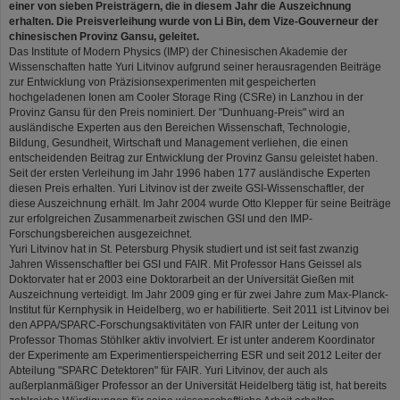
einer von sieben Preisträgern, die in diesem Jahr die Auszeichnung
erhalten. Die Preisverleihung wurde von Li Bin, dem Vize-Gouverneur der
chinesischen Provinz Gansu, geleitet.
Das Institute of Modern Physics (IMP) der Chinesischen Akademie der
Wissenschaften hatte Yuri Litvinov aufgrund seiner herausragenden Beiträge
zur Entwicklung von Präzisionsexperimenten mit gespeicherten
hochgeladenen Ionen am Cooler Storage Ring (CSRe) in Lanzhou in der
Provinz Gansu für den Preis nominiert. Der "Dunhuang-Preis" wird an
ausländische Experten aus den Bereichen Wissenschaft, Technologie,
Bildung, Gesundheit, Wirtschaft und Management verliehen, die einen
entscheidenden Beitrag zur Entwicklung der Provinz Gansu geleistet haben.
Seit der ersten Verleihung im Jahr 1996 haben 177 ausländische Experten
diesen Preis erhalten. Yuri Litvinov ist der zweite GSI-Wissenschaftler, der
diese Auszeichnung erhält. Im Jahr 2004 wurde Otto Klepper für seine Beiträge
zur erfolgreichen Zusammenarbeit zwischen GSI und den IMP-
Forschungsbereichen ausgezeichnet.
Yuri Litvinov hat in St. Petersburg Physik studiert und ist seit fast zwanzig
Jahren Wissenschaftler bei GSI und FAIR. Mit Professor Hans Geissel als
Doktorvater hat er 2003 eine Doktorarbeit an der Universität Gießen mit
Auszeichnung verteidigt. Im Jahr 2009 ging er für zwei Jahre zum Max-Planck-
Institut für Kernphysik in Heidelberg, wo er habilitierte. Seit 2011 ist Litvinov bei
den APPA/SPARC-Forschungsaktivitäten von FAIR unter der Leitung von
Professor Thomas Stöhlker aktiv involviert. Er ist unter anderem Koordinator
der Experimente am Experimentierspeicherring ESR und seit 2012 Leiter der
Abteilung "SPARC Detektoren" für FAIR. Yuri Litvinov, der auch als
außerplanmäßiger Professor an der Universität Heidelberg tätig ist, hat bereits