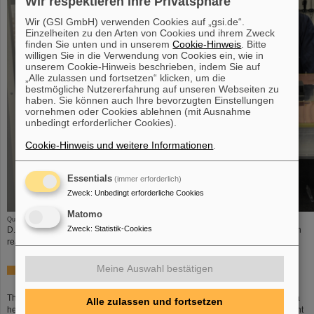
Wir respektieren Ihre Privatsphäre
Wir (GSI GmbH) verwenden Cookies auf „gsi.de“.
Einzelheiten zu den Arten von Cookies und ihrem Zweck
finden Sie unten und in unserem
Cookie-Hinweis
. Bitte
willigen Sie in die Verwendung von Cookies ein, wie in
unserem Cookie-Hinweis beschrieben, indem Sie auf
„Alle zulassen und fortsetzen“ klicken, um die
bestmögliche Nutzererfahrung auf unseren Webseiten zu
haben. Sie können auch Ihre bevorzugten Einstellungen
vornehmen oder Cookies ablehnen (mit Ausnahme
unbedingt erforderlicher Cookies).
Cookie-Hinweis und weitere Informationen
.
Essentials
(immer erforderlich)
Zweck
:
Unbedingt erforderliche Cookies
Matomo
Quelle: Olga Pechenova
Zweck
:
Statistik-Cookies
D. Miskowiec, M. Habib, B. Blidaru, and J. Hehner delighted by the nineteenth
readout detector
Meine Auswahl bestätigen
From Darmstadt to Wonderland
The Large Hadron Collider at CERN will end its second running period with a
Alle zulassen und fortsetzen
heavy-ion run, colliding lead nuclei (Pb), starting this week. After a subsequent