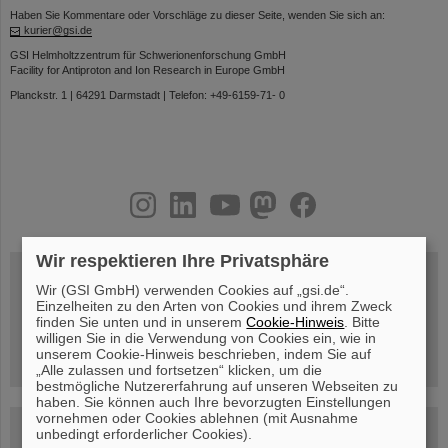
Haben Sie Kommentare oder Vorschläge zu dieser Seite, wenden Sie sich an:
kurier@gsi.de
GSI Helmholtzzentrum für Schwerionenforschung GmbH
Facility for Antiproton and Ion Research in Europe GmbH
Planckstr. 1 | 64291 Darmstadt | Telefon: +49-6159-71- 0
instagram
linkedin
youtube
helmholtz.social
facebook
Wir respektieren Ihre Privatsphäre
Wir (GSI GmbH) verwenden Cookies auf „gsi.de“.
Einzelheiten zu den Arten von Cookies und ihrem Zweck
Mittwoch, 19.08.2026, 14 Uhr
finden Sie unten und in unserem
Cookie-Hinweis
. Bitte
Warum existiert nicht einfach nichts?
Hannah Elfner,
willigen Sie in die Verwendung von Cookies ein, wie in
GSI/FAIR/Goethe-Universität
unserem Cookie-Hinweis beschrieben, indem Sie auf
Anmeldung und weitere Informationen
„Alle zulassen und fortsetzen“ klicken, um die
bestmögliche Nutzererfahrung auf unseren Webseiten zu
haben. Sie können auch Ihre bevorzugten Einstellungen
vornehmen oder Cookies ablehnen (mit Ausnahme
SCIENCE POP-UP
unbedingt erforderlicher Cookies).
geöffnet Di – Fr,