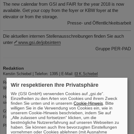
The new calendar from GSI and FAIR for the year 2018 is now
available. Get your copy from the foyer or KBW foyer at the
elevator or from the storage.
Presse- und Öffentlichkeitsarbeit
Die aktuellen internen Stellenausschreibungen finden Sie auch
unter
www.gsi.de/jobsintern
Gruppe PER-PAD
Redaktion
Kerstin Schiebel | Telefon: 1395 | E-Mail:
K.Schiebel
Redaktionsschluss: Donnerstags 12 Uhr
Wir respektieren Ihre Privatsphäre
Web-Interface zum Einstellen von Beiträgen:
https://kurier.gsi.de
Wir (GSI GmbH) verwenden Cookies auf „gsi.de“.
Haben Sie Kommentare oder Vorschläge zu dieser Seite, wenden Sie
Einzelheiten zu den Arten von Cookies und ihrem Zweck
sich an:
kurier@gsi.de
finden Sie unten und in unserem
Cookie-Hinweis
. Bitte
willigen Sie in die Verwendung von Cookies ein, wie in
GSI Helmholtzzentrum für Schwerionenforschung GmbH
unserem Cookie-Hinweis beschrieben, indem Sie auf
Facility for Antiproton and Ion Research in Europe GmbH
„Alle zulassen und fortsetzen“ klicken, um die
bestmögliche Nutzererfahrung auf unseren Webseiten zu
Planckstr. 1 | 64291 Darmstadt | Telefon: +49-6159-71- 0
haben. Sie können auch Ihre bevorzugten Einstellungen
vornehmen oder Cookies ablehnen (mit Ausnahme