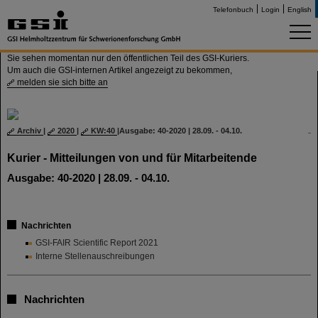
Telefonbuch
Login
English
Sie sehen momentan nur den öffentlichen Teil des GSI-Kuriers.
Um auch die GSI-internen Artikel angezeigt zu bekommen,
melden sie sich bitte an
Archiv
|
2020
|
KW:40
|
Ausgabe: 40-2020 | 28.09. - 04.10.
Kurier - Mitteilungen von und für Mitarbeitende
Ausgabe: 40-2020 | 28.09. - 04.10.
Nachrichten
GSI-FAIR Scientific Report 2021
Interne Stellenauschreibungen
Nachrichten