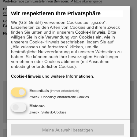
Web-Interface zum Einstellen von Beiträgen:
https://kurier.gsi.de
Haben Sie Kommentare oder Vorschläge zu dieser Seite, wenden Sie sich an:
Wir respektieren Ihre Privatsphäre
kurier@gsi.de
GSI Helmholtzzentrum für Schwerionenforschung GmbH
Wir (GSI GmbH) verwenden Cookies auf „gsi.de“.
Facility for Antiproton and Ion Research in Europe GmbH
Einzelheiten zu den Arten von Cookies und ihrem Zweck
finden Sie unten und in unserem
Cookie-Hinweis
. Bitte
Planckstr. 1 | 64291 Darmstadt | Telefon: +49-6159-71- 0
willigen Sie in die Verwendung von Cookies ein, wie in
unserem Cookie-Hinweis beschrieben, indem Sie auf
„Alle zulassen und fortsetzen“ klicken, um die
bestmögliche Nutzererfahrung auf unseren Webseiten zu
haben. Sie können auch Ihre bevorzugten Einstellungen
vornehmen oder Cookies ablehnen (mit Ausnahme
instagram
linkedin
youtube
helmholtz.social
facebook
unbedingt erforderlicher Cookies).
Cookie-Hinweis und weitere Informationen
.
Essentials
(immer erforderlich)
Zweck
:
Unbedingt erforderliche Cookies
Mittwoch, 19.08.2026, 14 Uhr
Warum existiert nicht einfach nichts?
Matomo
Hannah Elfner,
GSI/FAIR/Goethe-Universität
Zweck
:
Statistik-Cookies
Anmeldung und weitere Informationen
Meine Auswahl bestätigen
SCIENCE POP-UP