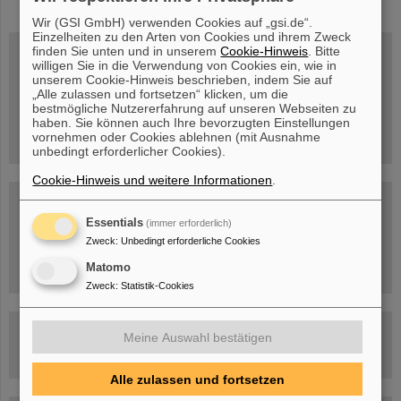
Wir (GSI GmbH) verwenden Cookies auf „gsi.de“.
Einzelheiten zu den Arten von Cookies und ihrem Zweck
finden Sie unten und in unserem
Cookie-Hinweis
. Bitte
willigen Sie in die Verwendung von Cookies ein, wie in
unserem Cookie-Hinweis beschrieben, indem Sie auf
Mittwoch, 19.08.2026, 14 Uhr
„Alle zulassen und fortsetzen“ klicken, um die
Warum existiert nicht einfach nichts?
bestmögliche Nutzererfahrung auf unseren Webseiten zu
Hannah Elfner,
haben. Sie können auch Ihre bevorzugten Einstellungen
GSI/FAIR/Goethe-Universität
vornehmen oder Cookies ablehnen (mit Ausnahme
Anmeldung und weitere Informationen
unbedingt erforderlicher Cookies).
Cookie-Hinweis und weitere Informationen
.
SCIENCE POP-UP
geöffnet Di – Fr,
Essentials
(immer erforderlich)
12 – 17 Uhr
Sa, 11.07.26, 10:30-16:00 Uhr
Zweck
:
Unbedingt erforderliche Cookies
Ernst-Ludwig-Str. 22
Innenstadt Darmstadt
Matomo
Zweck
:
Statistik-Cookies
FAIR-Trailer: Der Weg der Teilchen durch die
Meine Auswahl bestätigen
Beschleunigeranlage
Alle zulassen und fortsetzen