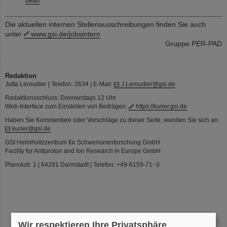
bead
Die aktuellen internen Stellenausschreibungen finden Sie auch
unter
www.gsi.de/jobsintern
Gruppe PER-PAD
Redaktion
Jutta Leroudier | Telefon: 2634 | E-Mail:
J.Leroudier@gsi.de
Redaktionsschluss: Donnerstags 12 Uhr
Web-Interface zum Einstellen von Beiträgen:
https://kurier.gsi.de
Haben Sie Kommentare oder Vorschläge zu dieser Seite, wenden Sie sich an:
kurier@gsi.de
GSI Helmholtzzentrum für Schwerionenforschung GmbH
Facility for Antiproton and Ion Research in Europe GmbH
Planckstr. 1 | 64291 Darmstadt | Telefon: +49-6159-71- 0
instagram
linkedin
youtube
helmholtz.social
facebook
Wir respektieren Ihre Privatsphäre