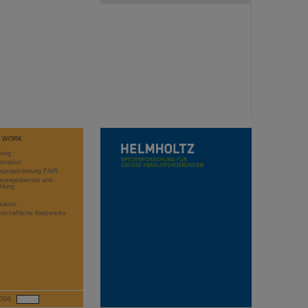
T WORK
hung
stration
projektleitung FAIR
eunigerbetrieb und -
klung
sation
schaftliche Netzwerke
098