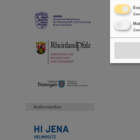
Ess
Zwe
Ma
Zwe
Außenstellen