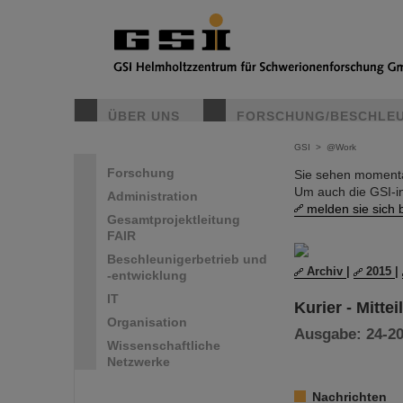
ÜBER UNS
FORSCHUNG/BESCHLE
GSI
>
@Work
Forschung
Sie sehen momentan
Um auch die GSI-i
Administration
melden sie sich b
Gesamtprojektleitung
FAIR
Beschleunigerbetrieb und
Archiv
|
2015
|
-entwicklung
IT
Kurier - Mitte
Organisation
Ausgabe: 24-201
Wissenschaftliche
Netzwerke
Nachrichten