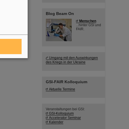
Blog Beam On
Menschen
...hinter GSI und
FAIR.
Umgang mit den Auswirkungen
des Kriegs in der Ukraine
GSI-FAIR Kolloquium
Aktuelle Termine
Veranstaltungen bei GSI:
GSI-Kolloquium
Accelerator Seminar
Kalender