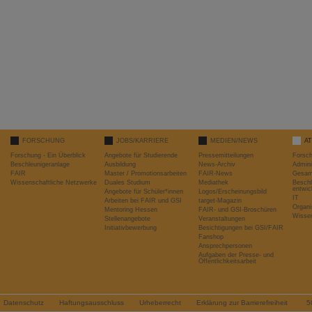
FORSCHUNG
JOBS/KARRIERE
MEDIEN/NEWS
A
Forschung - Ein Überblick
Angebote für Studierende
Pressemitteilungen
Forsc
Beschleunigeranlage
Ausbildung
News-Archiv
Admini
FAIR
Master / Promotionsarbeiten
FAIR-News
Gesamt
Wissenschaftliche Netzwerke
Duales Studium
Mediathek
Beschl
entwic
Angebote für Schüler*innen
Logos/Erscheinungsbild
IT
Arbeiten bei FAIR und GSI
target-Magazin
Organi
Mentoring Hessen
FAIR- und GSI-Broschüren
Wissen
Stellenangebote
Veranstaltungen
Initiativbewerbung
Besichtigungen bei GSI/FAIR
Fanshop
Ansprechpersonen
Aufgaben der Presse- und
Öffentlichkeitsarbeit
Datenschutz
Haftungsausschluss
Urheberrecht
Erklärung zur Barrierefreiheit
5