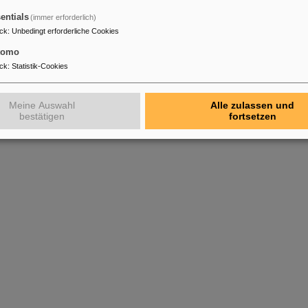
entials
(immer erforderlich)
ck
:
Unbedingt erforderliche Cookies
tomo
ck
:
Statistik-Cookies
Meine Auswahl
Alle zulassen und
bestätigen
fortsetzen