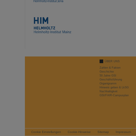
ÜBER UNS
Zahlen & Fakten
Geschichte
50 Jahre GSI
Geschäftsführung
Organigramm
Hinweis geben & LkSG
Nachhaltigkeit
GSI/FAIR-Campusplan
Cookie Einstellungen
Cookie-Hinweise
Sitemap
Impressum