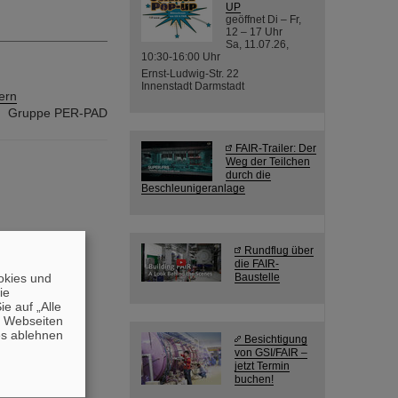
UP
geöffnet Di – Fr,
12 – 17 Uhr
Sa, 11.07.26,
10:30-16:00 Uhr
Ernst-Ludwig-Str. 22
Innenstadt Darmstadt
ern
Gruppe PER-PAD
FAIR-Trailer: Der
Weg der Teilchen
durch die
Beschleunigeranlage
Rundflug über
die FAIR-
okies und
Baustelle
die
e auf „Alle
n Webseiten
es ablehnen
Besichtigung
von GSI/FAIR –
jetzt Termin
buchen!