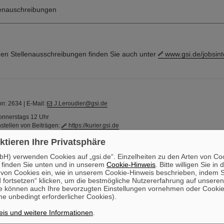
lenauschreibungen
rnen Stellenausschreibungen finden Sie auch unter
www.gsi.de/jobsint
on: 2634 | E-Mail:
J.Leroudier@gsi.de
onnerstags 12 Uhr
stellen von Beiträgen:
https://kurier.gsi.de
 oder Vorschläge zu dieser Seite, wenden Sie sich an:
kurier@gsi.de
ktieren Ihre Privatsphäre
m für Schwerionenforschung GmbH
H) verwenden Cookies auf „gsi.de“. Einzelheiten zu den Arten von Co
on and Ion Research in Europe GmbH
 finden Sie unten und in unserem
Cookie-Hinweis
. Bitte willigen Sie in 
on Cookies ein, wie in unserem Cookie-Hinweis beschrieben, indem Si
armstadt | Telefon: +49-6159-71- 0
 fortsetzen“ klicken, um die bestmögliche Nutzererfahrung auf unsere
e können auch Ihre bevorzugten Einstellungen vornehmen oder Cooki
e unbedingt erforderlicher Cookies).
is und weitere Informationen
.