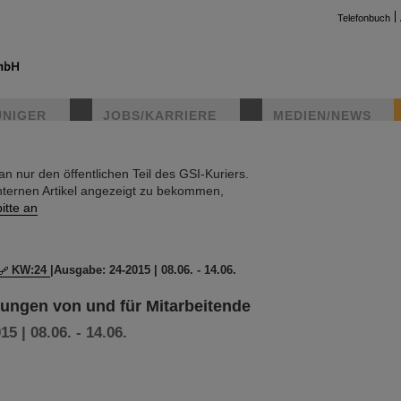
Telefonbuch
UNIGER
JOBS/KARRIERE
MEDIEN/NEWS
 nur den öffentlichen Teil des GSI-Kuriers.
instag
nternen Artikel angezeigt zu bekommen,
itte an
KW:24
|
Ausgabe: 24-2015 | 08.06. - 14.06.
ilungen von und für Mitarbeitende
5 | 08.06. - 14.06.