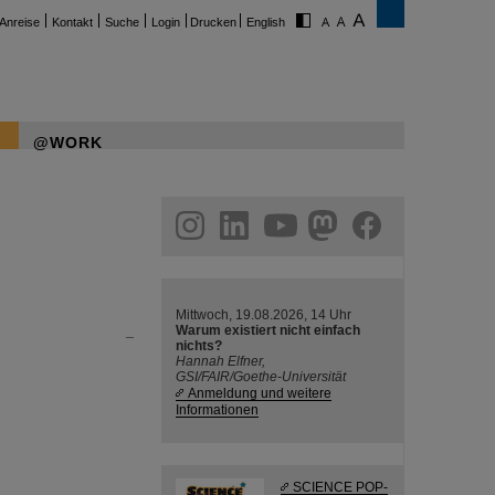
Anreise
Kontakt
Suche
Login
Drucken
English
@WORK
ram
linkedin
youtube
helmholtz.social
facebook
Mittwoch, 19.08.2026, 14 Uhr
Warum existiert nicht einfach
nichts?
Hannah Elfner,
GSI/FAIR/Goethe-Universität
Anmeldung und weitere
Informationen
SCIENCE POP-