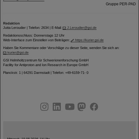
Gruppe PER-PAD
Redaktion
Jutta Leroudier | Telefon: 2634 | E-Mail:
J.Leroudier@gsi.de
Redaktionsschluss: Donnerstags 12 Uhr
Web-Interface zum Einstellen von Beiträgen:
https://kurier.gsi.de
Haben Sie Kommentare oder Vorschläge zu dieser Seite, wenden Sie sich an:
kurier@gsi.de
GSI Helmholtzzentrum für Schwerionenforschung GmbH
Facility for Antiproton and Ion Research in Europe GmbH
Planckstr. 1 | 64291 Darmstadt | Telefon: +49-6159-71- 0
instagram
linkedin
youtube
helmholtz.social
facebook
Mittwoch, 19.08.2026, 14 Uhr