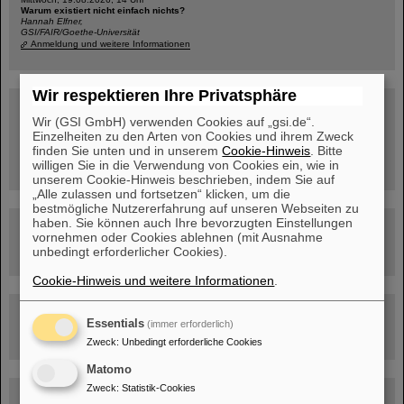
Warum existiert nicht einfach nichts?
Hannah Elfner,
GSI/FAIR/Goethe-Universität
Anmeldung und weitere Informationen
Wir respektieren Ihre Privatsphäre
SCIENCE POP-UP
geöffnet Di – Fr,
Wir (GSI GmbH) verwenden Cookies auf „gsi.de“.
12 – 17 Uhr
Einzelheiten zu den Arten von Cookies und ihrem Zweck
Sa, 11.07.26, 10:30-16:00 Uhr
finden Sie unten und in unserem
Cookie-Hinweis
. Bitte
Ernst-Ludwig-Str. 22
willigen Sie in die Verwendung von Cookies ein, wie in
Innenstadt Darmstadt
unserem Cookie-Hinweis beschrieben, indem Sie auf
„Alle zulassen und fortsetzen“ klicken, um die
bestmögliche Nutzererfahrung auf unseren Webseiten zu
haben. Sie können auch Ihre bevorzugten Einstellungen
FAIR-Trailer: Der Weg der Teilchen durch die
vornehmen oder Cookies ablehnen (mit Ausnahme
Beschleunigeranlage
unbedingt erforderlicher Cookies).
Cookie-Hinweis und weitere Informationen
.
Rundflug über die FAIR-Baustelle
Essentials
(immer erforderlich)
Zweck
:
Unbedingt erforderliche Cookies
Matomo
Zweck
:
Statistik-Cookies
Besichtigung von GSI/FAIR –