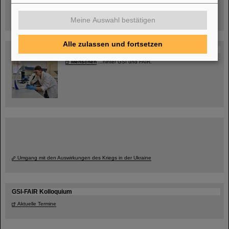
jetzt Termin buchen!
Meine Auswahl bestätigen
Alle zulassen und fortsetzen
Blog Beam On
Menschen
...hinter GSI und FAIR.
Umgang mit den Auswirkungen des Kriegs in der Ukraine
GSI-FAIR Kolloquium
Aktuelle Termine