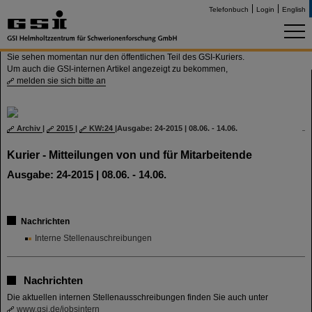
Telefonbuch
Login
English
Sie sehen momentan nur den öffentlichen Teil des GSI-Kuriers.
Um auch die GSI-internen Artikel angezeigt zu bekommen,
melden sie sich bitte an
Archiv
|
2015
|
KW:24
|
Ausgabe: 24-2015 | 08.06. - 14.06.
Kurier - Mitteilungen von und für Mitarbeitende
Ausgabe: 24-2015 | 08.06. - 14.06.
Nachrichten
Interne Stellenauschreibungen
Nachrichten
Die aktuellen internen Stellenausschreibungen finden Sie auch unter
www.gsi.de/jobsintern