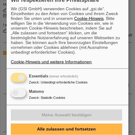
Wir respektieren Ihre Privatsphäre
Hochschule Bonn-Rhein-Sieg
Wir (GSI GmbH) verwenden Cookies auf „gsi.de“.
https://dkfz-de.zoom-x.de/j/64333586678?
Einzelheiten zu den Arten von Cookies und ihrem Zweck
pwd=Zbkagc1EqZQze0HEwaT7Alrqt3Fzow.1
finden Sie unten und in unserem
Cookie-Hinweis
. Bitte
willigen Sie in die Verwendung von Cookies ein, wie in
I would be very happy if you join!
unserem Cookie-Hinweis beschrieben, indem Sie auf
More information
„Alle zulassen und fortsetzen“ klicken, um die
Info des DKFZ aus dem DEI-Netzwerk der Helmholtz Gemeinschaft
bestmögliche Nutzererfahrung auf unseren Webseiten zu
haben. Sie können auch Ihre bevorzugten Einstellungen
vornehmen oder Cookies ablehnen (mit Ausnahme
unbedingt erforderlicher Cookies).
Wissenschaftliche Sitzungen/Seminare bei GSI
Cookie-Hinweis und weitere Informationen
.
12.05. 14:45 Uhr, Plasmaphysik Seminar
Plasmaphysik Seminar, 2026-05-12 14:45:00 Uhr
SB3 3.170a, GSI
Essentials
(immer erforderlich)
Thomas White University of Nevada, Reno
Zweck
:
Unbedingt erforderliche Cookies
Taking the Temperature of the Universe's Most Extreme States
Matomo
Zweck
:
Statistik-Cookies
12.05. 16:15 Uhr, GSI-FAIR Colloquium
GSI-FAIR Colloquium, 2026-05-12 16:15:00 Uhr
KBW Lecture Hall, GSI
Yong-Zhong Qian University of Minnesota
Meine Auswahl bestätigen
The Origin and Evolution of the Elements: Data-Driven Nuclear
Forensics
Alle zulassen und fortsetzen