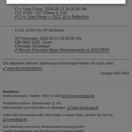
13.05. 14:00 Uhr, C++ User Group
C++ User Group, 2026-05-13 14:00:00 Uhr
C27 3.010 - C27 Ebene 3, GSI
C++ User Group — GCC 16 & Reflection
13.05. 14:00 Uhr, AP-Seminare
AP-Seminare, 2026-05-13 14:00:00 Uhr
638 5681 6325, Zoom
Christoph Schweiger
Recent Precision Mass Measurements at ISOLTRAP
Die aktuellen internen Stellenausschreibungen finden Sie auch unter
www.gsi.de/jobsintern
Gruppe PER-PAD
Redaktion
Bettina Assmann | Telefon: 3563 | E-Mail:
B.Assmann@gsi.de
Redaktionsschluss: Donnerstags 12 Uhr
Web-Interface zum Einstellen von Beiträgen:
https://kurier.gsi.de
Haben Sie Kommentare oder Vorschläge zu dieser Seite, wenden Sie sich an:
kurier@gsi.de
GSI Helmholtzzentrum für Schwerionenforschung GmbH
Facility for Antiproton and Ion Research in Europe GmbH