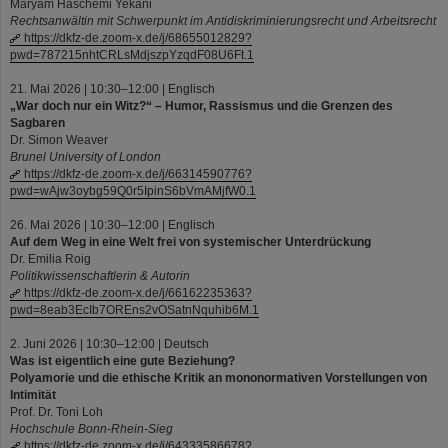
Maryam Haschemi Yekani
Rechtsanwältin mit Schwerpunkt im Antidiskriminierungsrecht und Arbeitsrecht
https://dkfz-de.zoom-x.de/j/68655012829?
pwd=787215nhtCRLsMdjszpYzqdF08U6Ft.1
21. Mai 2026 | 10:30–12:00 | Englisch
„War doch nur ein Witz?“ – Humor, Rassismus und die Grenzen des
Sagbaren
Dr. Simon Weaver
Brunel University of London
https://dkfz-de.zoom-x.de/j/66314590776?
pwd=wAjw3oybg59Q0r5IpinS6bVmAMjfW0.1
26. Mai 2026 | 10:30–12:00 | Englisch
Auf dem Weg in eine Welt frei von systemischer Unterdrückung
Dr. Emilia Roig
Politikwissenschaftlerin & Autorin
https://dkfz-de.zoom-x.de/j/66162235363?
pwd=8eab3EcIb7OREns2vOSatnNquhib6M.1
2. Juni 2026 | 10:30–12:00 | Deutsch
Was ist eigentlich eine gute Beziehung?
Polyamorie und die ethische Kritik an mononormativen Vorstellungen von
Intimität
Prof. Dr. Toni Loh
Hochschule Bonn-Rhein-Sieg
https://dkfz-de.zoom-x.de/j/64333586678?