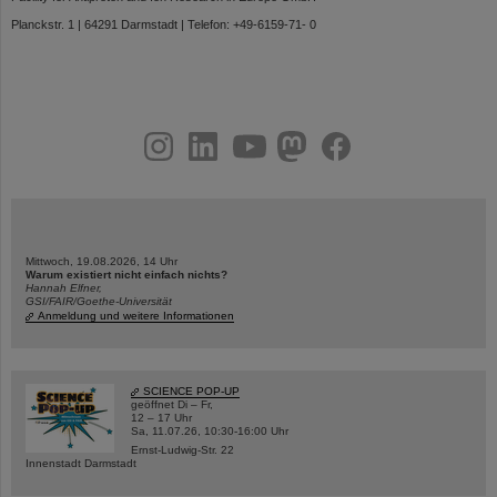
Planckstr. 1 | 64291 Darmstadt | Telefon: +49-6159-71- 0
instagram
linkedin
youtube
helmholtz.social
facebook
Mittwoch, 19.08.2026, 14 Uhr
Warum existiert nicht einfach nichts?
Hannah Elfner,
GSI/FAIR/Goethe-Universität
Anmeldung und weitere Informationen
SCIENCE POP-UP
geöffnet Di – Fr,
12 – 17 Uhr
Sa, 11.07.26, 10:30-16:00 Uhr
Ernst-Ludwig-Str. 22
Innenstadt Darmstadt