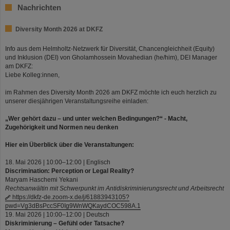
Nachrichten
Diversity Month 2026 at DKFZ
Info aus dem Helmholtz-Netzwerk für Diversität, Chancengleichheit (Equity)
und Inklusion (DEI) von Gholamhossein Movahedian (he/him), DEI Manager
am DKFZ:
Liebe Kolleg:innen,
im Rahmen des Diversity Month 2026 am DKFZ möchte ich euch herzlich zu
unserer diesjährigen Veranstaltungsreihe einladen:
„Wer gehört dazu – und unter welchen Bedingungen?“ - Macht,
Zugehörigkeit und Normen neu denken
Hier ein Überblick über die Veranstaltungen:
18. Mai 2026 | 10:00–12:00 | Englisch
Discrimination: Perception or Legal Reality?
Maryam Haschemi Yekani
Rechtsanwältin mit Schwerpunkt im Antidiskriminierungsrecht und Arbeitsrecht
https://dkfz-de.zoom-x.de/j/61883943105?
pwd=Vg3dBsPccSF0Ig9WnWQKaydCOC598A.1
19. Mai 2026 | 10:00–12:00 | Deutsch
Diskriminierung – Gefühl oder Tatsache?