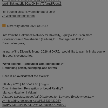
pwd=Zbkagc1EqZQze0HEwaT7Alrqt3Fzow.1
Ich freue mich sehr, wenn ihr dabei seid!
Weitere Informationen
Diversity Month 2026 at DKFZ
Info from the Helmholtz Network for Diversity, Equity & Inclusion, from
Gholamhossein Movahedian (he/him), DEI Manager am DKFZ:
Dear colleagues,
as part of the Diversity Month 2026 at DKFZ, I would like to warmly invite you to
this year’s event series:
“Who belongs – and under what conditions?”
Rethinking power, belonging, and norms
Here is an overview of the events:
18 May 2026 | 10:00–12:00 | English
Discrimination: Perception or Legal Reality?
Maryam Haschemi Yekani
Attorney specializing in Anti-Discrimination Law and Employment Law
https://dkfz-de.zoom-x.de/j/61883943105?
pwd=Vg3dBsPccSF0Ig9WnWQKaydCOC598A.1