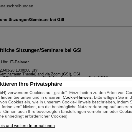
lenauschreibungen
iche Sitzungen/Seminare bei GSI
tliche Sitzungen/Seminare bei GSI
 Uhr, IT-Palaver
023-03-28 10:00:00 Uhr
Seminarraum Theorie) and via Zoom (GSI), GSI
t GSI Helmholtzzentrum für Schwerionenforschung GmbH(GSI)
 der Kommunikationsplattform Mattermost mit IT-Services
ktieren Ihre Privatsphäre
H) verwenden Cookies auf „gsi.de“. Einzelheiten zu den Arten von Co
 Uhr, Biophysics Seminar
 finden Sie unten und in unserem
Cookie-Hinweis
. Bitte willigen Sie in 
on Cookies ein, wie in unserem Cookie-Hinweis beschrieben, indem Si
minar, 2023-03-30 14:00:00 Uhr
 fortsetzen“ klicken, um die bestmögliche Nutzererfahrung auf unsere
Theory SB3 3.170a, GSI Helmholtzzentrum für Schwerionenforschung, Darmst
e können auch Ihre bevorzugten Einstellungen vornehmen oder Cooki
le IPHC - Université de Strasbourg
 radioactive 8Li and 8He ions for therapy
e unbedingt erforderlicher Cookies).
is und weitere Informationen
.
 Uhr, Accelerator Seminar