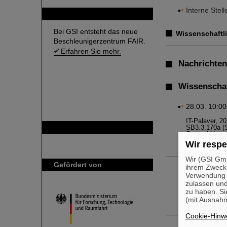
Interne Stel
FAIR
Bei GSI entsteht das neue
Wissenschaftl
Beschleunigerzentrum FAIR.
Erfahren Sie mehr.
Nachrichten
Wissenschaf
28.03. 10:00
IT-Palaver, 2
GSI ist Mitglied bei
SB3.3.170a (
Samuel Haser
Integration
Wir respe
Wir (GSI Gmb
Gefördert von
30.03. 14:00
ihrem Zweck
Verwendung v
Biophysics Se
zulassen und
Lecture hall 
zu haben. Si
Marie Vanstal
Short-lived
(mit Ausnahm
Cookie-Hinwe
30.03. 16:00