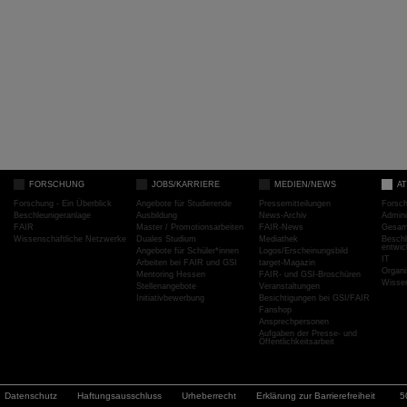
FORSCHUNG
JOBS/KARRIERE
MEDIEN/NEWS
A
Forschung - Ein Überblick
Angebote für Studierende
Pressemitteilungen
Forsc
Beschleunigeranlage
Ausbildung
News-Archiv
Admini
FAIR
Master / Promotionsarbeiten
FAIR-News
Gesamt
Wissenschaftliche Netzwerke
Duales Studium
Mediathek
Beschl
entwic
Angebote für Schüler*innen
Logos/Erscheinungsbild
IT
Arbeiten bei FAIR und GSI
target-Magazin
Organi
Mentoring Hessen
FAIR- und GSI-Broschüren
Wissen
Stellenangebote
Veranstaltungen
Initiativbewerbung
Besichtigungen bei GSI/FAIR
Fanshop
Ansprechpersonen
Aufgaben der Presse- und
Öffentlichkeitsarbeit
Datenschutz
Haftungsausschluss
Urheberrecht
Erklärung zur Barrierefreiheit
5