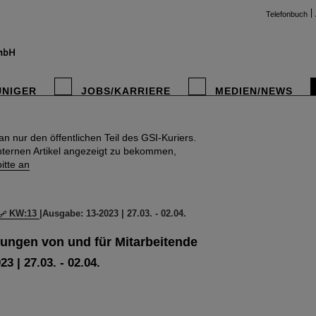
Telefonbuch
UNIGER
JOBS/KARRIERE
MEDIEN/NEWS
 nur den öffentlichen Teil des GSI-Kuriers.
instag
nternen Artikel angezeigt zu bekommen,
itte an
KW:13
|
Ausgabe: 13-2023 | 27.03. - 02.04.
ilungen von und für Mitarbeitende
3 | 27.03. - 02.04.