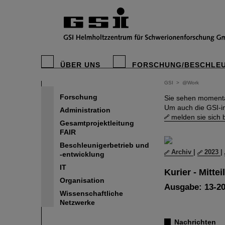
ÜBER UNS
FORSCHUNG/BESCHLE
GSI
>
@Work
Forschung
Sie sehen momentan
Um auch die GSI-i
Administration
melden sie sich b
Gesamtprojektleitung
FAIR
Beschleunigerbetrieb und
Archiv
|
2023
|
-entwicklung
IT
Kurier - Mitte
Organisation
Ausgabe: 13-202
Wissenschaftliche
Netzwerke
Nachrichten