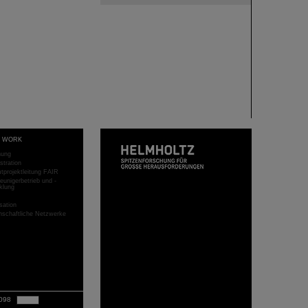
T WORK
hung
stration
projektleitung FAIR
eunigerbetrieb und -
klung
sation
schaftliche Netzwerke
098