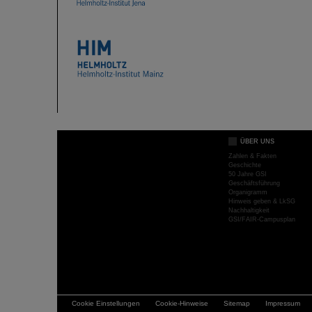
ÜBER UNS
Zahlen & Fakten
Geschichte
50 Jahre GSI
Geschäftsführung
Organigramm
Hinweis geben & LkSG
Nachhaltigkeit
GSI/FAIR-Campusplan
Cookie Einstellungen
Cookie-Hinweise
Sitemap
Impressum