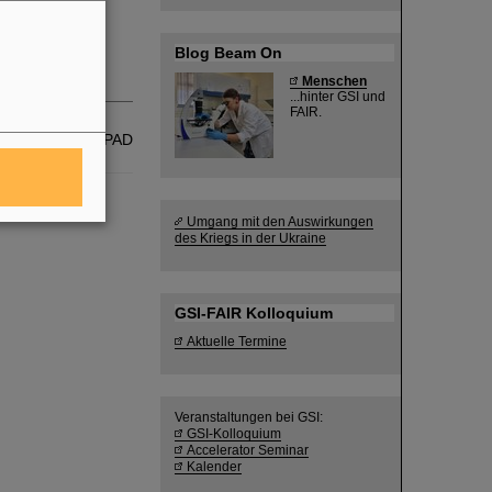
Blog Beam On
Menschen
...hinter GSI und
FAIR.
ern
Gruppe PER-PAD
Umgang mit den Auswirkungen
des Kriegs in der Ukraine
GSI-FAIR Kolloquium
Aktuelle Termine
Veranstaltungen bei GSI:
GSI-Kolloquium
Accelerator Seminar
Kalender