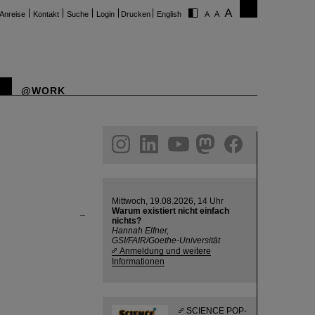
Anreise
Kontakt
Suche
Login
Drucken
English
@WORK
ram
linkedin
youtube
helmholtz.social
facebook
Mittwoch, 19.08.2026, 14 Uhr
Warum existiert nicht einfach
nichts?
Hannah Elfner,
GSI/FAIR/Goethe-Universität
Anmeldung und weitere
Informationen
SCIENCE POP-