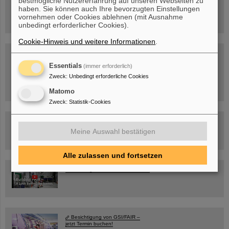
bestmögliche Nutzererfahrung auf unseren Webseiten zu
Hannah Elfner,
haben. Sie können auch Ihre bevorzugten Einstellungen
GSI/FAIR/Goethe-Universität
vornehmen oder Cookies ablehnen (mit Ausnahme
Anmeldung und weitere Informationen
unbedingt erforderlicher Cookies).
Cookie-Hinweis und weitere Informationen
.
SCIENCE POP-UP
geöffnet Di – Fr,
Essentials
12 – 17 Uhr
(immer erforderlich)
Sa, 11.07.26, 10:30-16:00 Uhr
Zweck
:
Unbedingt erforderliche Cookies
Ernst-Ludwig-Str. 22
Innenstadt Darmstadt
Matomo
Zweck
:
Statistik-Cookies
FAIR-Trailer: Der Weg der Teilchen durch die
Beschleunigeranlage
Meine Auswahl bestätigen
Alle zulassen und fortsetzen
Rundflug über die FAIR-Baustelle
Besichtigung von GSI/FAIR –
jetzt Termin buchen!