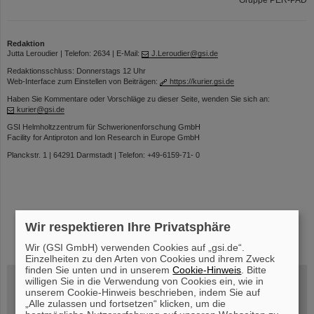
Redaktion
Jutta Leroudier | Telefon: 2634 | E-Mail:
J.Leroudier@gsi.de
Redaktionsschluss: Donnerstags 12 Uhr
Web-Interface zum Einstellen von Beiträgen:
https://kurier.gsi.de
Haben Sie Kommentare oder Vorschläge zu dieser Seite, wenden Sie sich an:
kurier@gsi.de
GSI Helmholtzzentrum für Schwerionenforschung GmbH
Facility for Antiproton and Ion Research in Europe GmbH
Planckstr. 1 | 64291 Darmstadt | Telefon: +49-6159-71- 0
Wir respektieren Ihre Privatsphäre
instagram
linkedin
youtube
helmholtz.social
facebook
Wir (GSI GmbH) verwenden Cookies auf „gsi.de“.
Einzelheiten zu den Arten von Cookies und ihrem Zweck
finden Sie unten und in unserem
Cookie-Hinweis
. Bitte
willigen Sie in die Verwendung von Cookies ein, wie in
unserem Cookie-Hinweis beschrieben, indem Sie auf
„Alle zulassen und fortsetzen“ klicken, um die
Mittwoch, 19.08.2026, 14 Uhr
Warum existiert nicht einfach nichts?