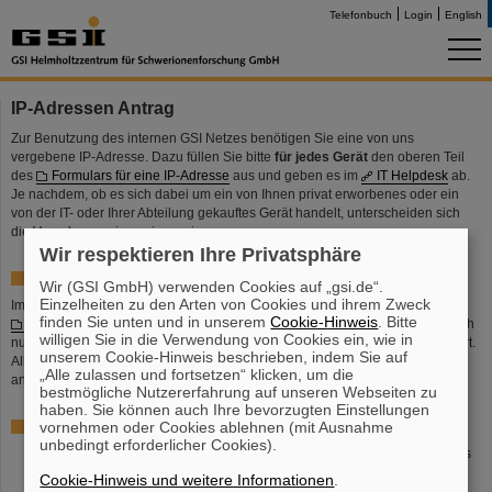
Telefonbuch
Login
English
IP-Adressen Antrag
Zur Benutzung des internen GSI Netzes benötigen Sie eine von uns
vergebene IP-Adresse. Dazu füllen Sie bitte
für jedes Gerät
den oberen Teil
des
Formulars für eine IP-Adresse
aus und geben es im
IT Helpdesk
ab.
Je nachdem, ob es sich dabei um ein von Ihnen privat erworbenes oder ein
von der IT- oder Ihrer Abteilung gekauftes Gerät handelt, unterscheiden sich
die Vorgehensweisen ein wenig:
Wir respektieren Ihre Privatsphäre
Privates Notebook oder privater PC
Wir (GSI GmbH) verwenden Cookies auf „gsi.de“.
Einzelheiten zu den Arten von Cookies und ihrem Zweck
Im
IT Helpdesk
bekommen Sie nach Abgabe des von Ihnen ausgefüllten
finden Sie unten und in unserem
Cookie-Hinweis
. Bitte
Formulars
eine IP-Adresse zugeordnet und eingerichtet. Für Gäste, die sich
willigen Sie in die Verwendung von Cookies ein, wie in
nur wenige Tage in der GSI aufhalten, ist ein eigener Adressbereich reserviert.
unserem Cookie-Hinweis beschrieben, indem Sie auf
Alle Gäste müssen den Namen eines verantwortlichen Mitarbeiters der GSI
„Alle zulassen und fortsetzen“ klicken, um die
angeben.
bestmögliche Nutzererfahrung auf unseren Webseiten zu
haben. Sie können auch Ihre bevorzugten Einstellungen
Über die IT-Abteilung bestellte Geräte
vornehmen oder Cookies ablehnen (mit Ausnahme
unbedingt erforderlicher Cookies).
Hier geben Sie bereits mit der
Hardware-Bestellung
ein ausgefülltes
IP-Adressen
Formular
im
IT Helpdesk
ab.
Cookie-Hinweis und weitere Informationen
.
Das Gerät wird von der IT Abteilung betriebsbereit gemacht, bevor es