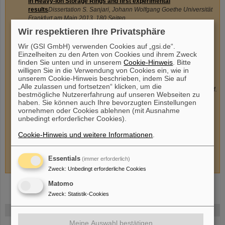
in Heavy-Ion Storage Rings and first experimental
results
Dissertation S. Sanjari, Johann Wolfgang Goethe Universität
Frankfurt am Main 2013, 180 Seiten
Modeling and Control of Longitudinal Single-Bunch Oscillation in
Wir respektieren Ihre Privatsphäre
Heavy-Ion Synchrotrons
Dissertation D. Lens, Technische
Universität Darmstadt 2012, 207 Seiten
Wir (GSI GmbH) verwenden Cookies auf „gsi.de“.
Einzelheiten zu den Arten von Cookies und ihrem Zweck
Beam Loading Effect and Adiabatic Capture in SIS18 at
finden Sie unten und in unserem
Cookie-Hinweis
. Bitte
GSI
Dissertation T. Mohite, Technische Universität Darmstadt 2011,
willigen Sie in die Verwendung von Cookies ein, wie in
152 Seiten
unserem Cookie-Hinweis beschrieben, indem Sie auf
Optische Übertragung phasensynchroner Taktsignale unter
„Alle zulassen und fortsetzen“ klicken, um die
Verwendung des Wellenlängen-Multiplex-Verfahrens
Dissertation M.
bestmögliche Nutzererfahrung auf unseren Webseiten zu
Bousonville, Technische Universität Darmstadt 2009, 188 Seiten
haben. Sie können auch Ihre bevorzugten Einstellungen
Barrier-Buckets am Experimentierspeicherring der Gesellschaft
vornehmen oder Cookies ablehnen (mit Ausnahme
für Schwerionenforschung
Dissertation G. Schreiber, Johann
unbedingt erforderlicher Cookies).
Wolfgang Goethe Universität Frankfurt am Main 2006, 92 Seiten
Cookie-Hinweis und weitere Informationen
.
Strahl-Resonator-Wechselwirkungen und deren gezielte
Beeinflussung in Linear Collider-Strukturen
Habilitationsschrift P.
Hülsmann, Johann Wolfgang Goethe Universität Frankfurt am Main
Essentials
(immer erforderlich)
2001, 198 Seiten
Zweck
:
Unbedingt erforderliche Cookies
Matomo
Zweck
:
Statistik-Cookies
FAIR
Meine Auswahl bestätigen