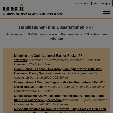
Telefonbuch
Login
English
Habilitationen- und Dissertationen RRF
(Arbeiten von RRF-Mitarbeitern sowie in Kooperation mit RRF entstandene
Arbeiten)
Modeling and Optimization of Barrier-Bucket RF
Systems
Dissertation J. Schweickhardt, Technische Universität
Darmstadt 2021, 181 Seiten
Beam Phase Feedback in a Heavy-Ion Synchrotron with Dual-
Harmonic Cavity System
Dissertation J. Grieser, Technische
Universität Darmstadt 2015, 151 Seiten
Computation of Complex Eigenmodes for Resonators Filled With
Gyrotropic Materials
Dissertation K. Klopfer, Technische Universität
Darmstadt 2014, 161 Seiten
Modellgestützte Analyse digitaler Hochfrequenz-Regelsysteme
für ein Schwerionen-Synchrotron
Dissertation C. Spies, Technische
Universität Darmstadt 2013, 271 Seiten
Resonant Pickups for Non-Destructive Single-Particle Detection