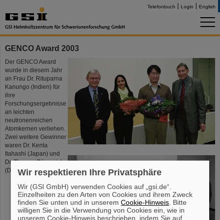
Telefonbuch
Login
English
GENCO Award 2003
Der GENCO Award
wurde in diesem Jahr
an Frau Dr. Rituparna
Kanungo (Indien) für
ihre
Forschungsergebnisse
an leichten
neutronenreichen
Atomkernen verliehen.
Zwei weitere Gewinner
waren Dr. Kenta
Itahashi (Japan) und
Dr. Thomas Bürvenich
(Deutschland).
Mehr ...
Wir respektieren Ihre Privatsphäre
Wir (GSI GmbH) verwenden Cookies auf „gsi.de“.
Einzelheiten zu den Arten von Cookies und ihrem Zweck
finden Sie unten und in unserem
Cookie-Hinweis
. Bitte
willigen Sie in die Verwendung von Cookies ein, wie in
unserem Cookie-Hinweis beschrieben, indem Sie auf