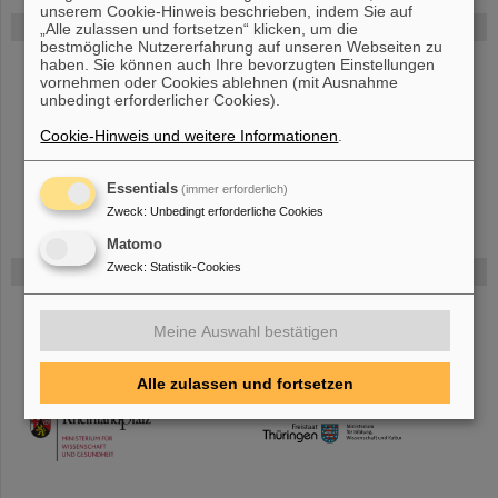
unserem Cookie-Hinweis beschrieben, indem Sie auf
FAIR
„Alle zulassen und fortsetzen“ klicken, um die
bestmögliche Nutzererfahrung auf unseren Webseiten zu
haben. Sie können auch Ihre bevorzugten Einstellungen
Bei GSI entsteht das neue Beschleunigerzentrum FAIR.
vornehmen oder Cookies ablehnen (mit Ausnahme
Erfahren Sie mehr.
unbedingt erforderlicher Cookies).
Cookie-Hinweis und weitere Informationen
.
Essentials
(immer erforderlich)
Zweck
:
Unbedingt erforderliche Cookies
Matomo
Zweck
:
Statistik-Cookies
Gefördert von
HMWK
Meine Auswahl bestätigen
Alle zulassen und fortsetzen
TMWWDG