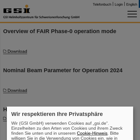
Telefonbuch
Login
English
Overview of FAIR Phase-0 operation mode
Download
Nominal Beam Parameter for Operation 2024
Download
HEST Parallel Operation Matrix
Wir respektieren Ihre Privatsphäre
Download
Wir (GSI GmbH) verwenden Cookies auf „gsi.de“.
Einzelheiten zu den Arten von Cookies und ihrem Zweck
finden Sie unten und in unserem
Cookie-Hinweis
. Bitte
willigen Sie in die Verwendung von Cookies ein, wie in