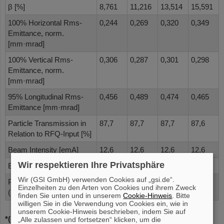
β [%]
8,761
11,216
13,514
15,591
100% Horizontal Rms-
0,244
0,269
0,320
0,349
Emittance, norm.
[mm·mrad]
100% Vertical Rms-
0,306
0,287
0,301
0,298
Emittance, norm.
[mm·mrad]
95% Longitudinal Rms-
0,456
0,489
0,474
0,465
Emittance [mm·mrad]
Particle Transmission in
87,7
87,7
87,7
87,6
Relation to RFQ-Input [%]
Beam Intensity [emA]
12,6
12,6
12,6
12,6
Wir respektieren Ihre Privatsphäre
Beam Power (Pulse) [kW]
386
632
921
1221
Wir (GSI GmbH) verwenden Cookies auf „gsi.de“.
Power (average) [kW]
8
13
18
24
Einzelheiten zu den Arten von Cookies und ihrem Zweck
(Duty Factor 2 %)
finden Sie unten und in unserem
Cookie-Hinweis
. Bitte
willigen Sie in die Verwendung von Cookies ein, wie in
unserem Cookie-Hinweis beschrieben, indem Sie auf
238
28+
*(only for
U
)
„Alle zulassen und fortsetzen“ klicken, um die