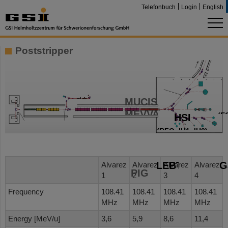
Telefonbuch
Login
English
Poststripper
MUCIS,
MEVVA
(E
HSI
(RFQ, IH1, IH2)
LEBT
G
Alvarez
Alvarez
Alvarez
Alvarez
PIG
1
2
3
4
S
Frequency
108.41
108.41
108.41
108.41
MHz
MHz
MHz
MHz
Energy [MeV/u]
3,6
5,9
8,6
11,4