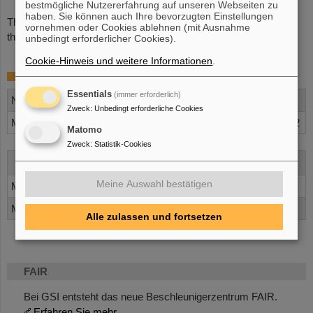
bestmögliche Nutzererfahrung auf unseren Webseiten zu
haben. Sie können auch Ihre bevorzugten Einstellungen
The quoted beam intensties and beam power values refer to the
vornehmen oder Cookies ablehnen (mit Ausnahme
theoretical current limit of the prestripper
unbedingt erforderlicher Cookies).
Cookie-Hinweis und weitere Informationen
.
Single gap resonators (ER’s)
Essentials
(immer erforderlich)
Number
15
Zweck
:
Unbedingt erforderliche Cookies
Max. effective Beschleunigungsspannung [MV pro ER]
1,2
Matomo
Zweck
:
Statistik-Cookies
130
21+
238
28+
20
7+
Xe
U
Ne
Meine Auswahl bestätigen
Max. Acceleration Voltage [MeV/u]
2,9
2,1
6,3
Max. Beam Energy [MeV/u]
14,3
13,5
17,7
Alle zulassen und fortsetzen
FAIR
Bei GSI entsteht das neue Beschleunigerzentrum FAIR.
Erfahren Sie mehr.