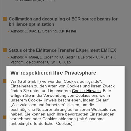
Orzhekhovskaya, C. Xiao
Collimation and decoupling of ECR source beams for
brilliance optimization
Authors: C. Xiao, L. Groening, O.K. Kester
Status of the EMittance Transfer EXperiment EMTEX
Authors: M. Maier, L. Groening, O. Kester, H. Leibrock, C. Muehle, I.
Pschorn, P. Rottländer, C. Will, C. Xiao
Wir respektieren Ihre Privatsphäre
Upgrade preparation for the 1.4 MeV/u gas stripper
Wir (GSI GmbH) verwenden Cookies auf „gsi.de“.
Einzelheiten zu den Arten von Cookies und ihrem Zweck
system for FAIR
finden Sie unten und in unserem
Cookie-Hinweis
. Bitte
Authors: E. Jäger, P. Scharrer, A. Yakushev, Ch. E. Düllmann, J.
willigen Sie in die Verwendung von Cookies ein, wie in
Khuyagbaatar, J. Krier, K.P. Horn, L. Groening, M. Bevcic, W. Barth
unserem Cookie-Hinweis beschrieben, indem Sie auf
„Alle zulassen und fortsetzen“ klicken, um die
bestmögliche Nutzererfahrung auf unseren Webseiten zu
haben. Sie können auch Ihre bevorzugten Einstellungen
Thermal Simulations of Thin Solid Carbon Foils for
vornehmen oder Cookies ablehnen (mit Ausnahme
Charge Stripping of High Current Uranium Ion Beams at
unbedingt erforderlicher Cookies).
New GSI Heavy-Ion Linac