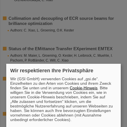
Orzhekhovskaya, C. Xiao
Collimation and decoupling of ECR source beams for
brilliance optimization
Authors: C. Xiao, L. Groening, O.K. Kester
Status of the EMittance Transfer EXperiment EMTEX
Authors: M. Maier, L. Groening, O. Kester, H. Leibrock, C. Muehle, I.
Pschorn, P. Rottländer, C. Will, C. Xiao
Wir respektieren Ihre Privatsphäre
Upgrade preparation for the 1.4 MeV/u gas stripper
Wir (GSI GmbH) verwenden Cookies auf „gsi.de“.
Einzelheiten zu den Arten von Cookies und ihrem Zweck
system for FAIR
finden Sie unten und in unserem
Cookie-Hinweis
. Bitte
Authors: E. Jäger, P. Scharrer, A. Yakushev, Ch. E. Düllmann, J.
willigen Sie in die Verwendung von Cookies ein, wie in
Khuyagbaatar, J. Krier, K.P. Horn, L. Groening, M. Bevcic, W. Barth
unserem Cookie-Hinweis beschrieben, indem Sie auf
„Alle zulassen und fortsetzen“ klicken, um die
bestmögliche Nutzererfahrung auf unseren Webseiten zu
haben. Sie können auch Ihre bevorzugten Einstellungen
Thermal Simulations of Thin Solid Carbon Foils for
vornehmen oder Cookies ablehnen (mit Ausnahme
Charge Stripping of High Current Uranium Ion Beams at
unbedingt erforderlicher Cookies).
New GSI Heavy-Ion Linac