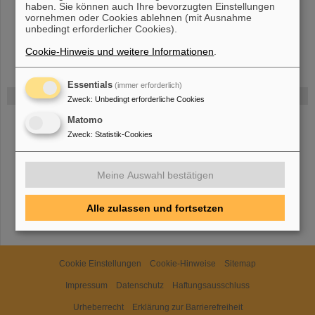
haben. Sie können auch Ihre bevorzugten Einstellungen
vornehmen oder Cookies ablehnen (mit Ausnahme
unbedingt erforderlicher Cookies).
Cookie-Hinweis und weitere Informationen
.
Essentials
(immer erforderlich)
Gefördert von
Zweck
:
Unbedingt erforderliche Cookies
Matomo
HMWK
Zweck
:
Statistik-Cookies
Meine Auswahl bestätigen
TMWWDG
Alle zulassen und fortsetzen
Cookie Einstellungen
Cookie-Hinweise
Sitemap
Impressum
Datenschutz
Haftungsausschluss
Urheberrecht
Erklärung zur Barrierefreiheit