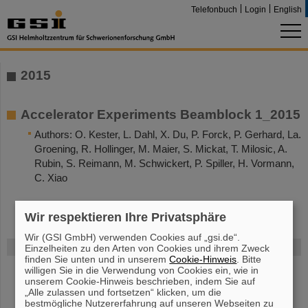
Telefonbuch
Login
English
2015
Accelerator Experiments Beamblock 1_2015
Authors: O. Kester, L. Dahl, X. Du, P. Forck, P. Gerhard, La.
Groening, R. Hollinger, M. Maier, S. Mickat, T. Milosic, A.
Rubin, S. Reimann, M. Schwickert, P. Spiller, H. Vormann,
C. Xiao
Wir respektieren Ihre Privatsphäre
Wir (GSI GmbH) verwenden Cookies auf „gsi.de“.
FAIR
Einzelheiten zu den Arten von Cookies und ihrem Zweck
finden Sie unten und in unserem
Cookie-Hinweis
. Bitte
willigen Sie in die Verwendung von Cookies ein, wie in
Bei GSI entsteht das neue Beschleunigerzentrum FAIR.
unserem Cookie-Hinweis beschrieben, indem Sie auf
Erfahren Sie mehr.
„Alle zulassen und fortsetzen“ klicken, um die
bestmögliche Nutzererfahrung auf unseren Webseiten zu