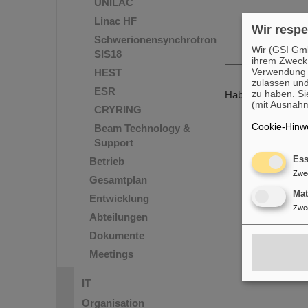
UNILAC
Linac HF
Wir respe
Schwerionensynchrotron
Wir (GSI Gmb
SIS18
ihrem Zweck
Verwendung v
HEST
zulassen und
ESR
zu haben. Si
Haben Sie noch we
(mit Ausnahm
CRYRING
Cookie-Hinwe
Beam Technology &
Support
Ess
Betrieb
Zwe
Gesamtplan
Ma
Entwicklung
Zwe
Abteilungen
Dokumente
Meetings
IT
Organisation