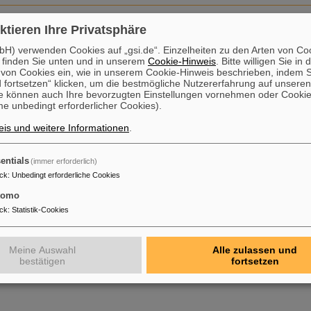
ktieren Ihre Privatsphäre
H) verwenden Cookies auf „gsi.de“. Einzelheiten zu den Arten von Co
 finden Sie unten und in unserem
Cookie-Hinweis
. Bitte willigen Sie in 
on Cookies ein, wie in unserem Cookie-Hinweis beschrieben, indem Si
 fortsetzen“ klicken, um die bestmögliche Nutzererfahrung auf unsere
e können auch Ihre bevorzugten Einstellungen vornehmen oder Cooki
iterführende Fragen oder Anmerkungen, so senden Sie bitte eine Em
e unbedingt erforderlicher Cookies).
is und weitere Informationen
.
entials
(immer erforderlich)
ck
:
Unbedingt erforderliche Cookies
tomo
ck
:
Statistik-Cookies
Meine Auswahl
Alle zulassen und
bestätigen
fortsetzen