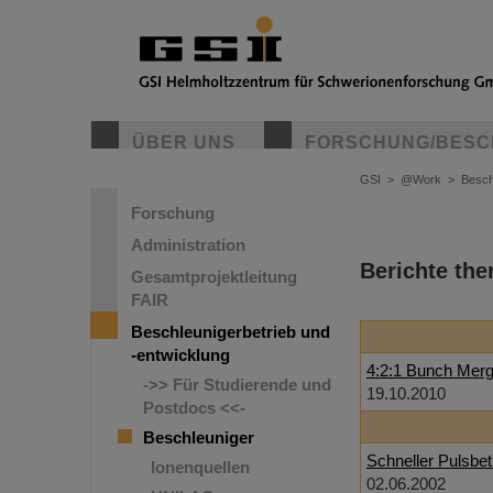
ÜBER UNS
FORSCHUNG/BESC
GSI
>
@Work
>
Besch
Forschung
Administration
Berichte th
Gesamtprojektleitung
FAIR
Beschleunigerbetrieb und
-entwicklung
4:2:1 Bunch Merg
->> Für Studierende und
19.10.2010
Postdocs <<-
Beschleuniger
Schneller Pulsbet
Ionenquellen
02.06.2002