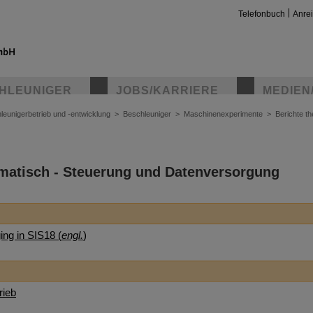
Telefonbuch
Anre
HLEUNIGER
JOBS/KARRIERE
MEDIEN
leunigerbetrieb und -entwicklung
>
Beschleuniger
>
Maschinenexperimente
>
Berichte t
ematisch - Steuerung und Datenversorgung
ing in SIS18 (
engl.
)
rieb