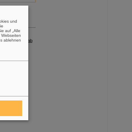
okies und
die
e auf „Alle
n Webseiten
es ablehnen
ail an
P. Schwab