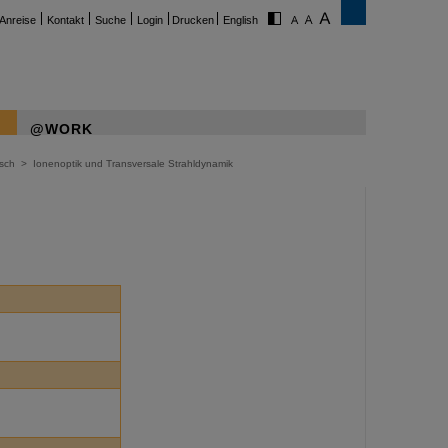
Anreise
Kontakt
Suche
Login
Drucken
English
@WORK
isch
>
Ionenoptik und Transversale Strahldynamik