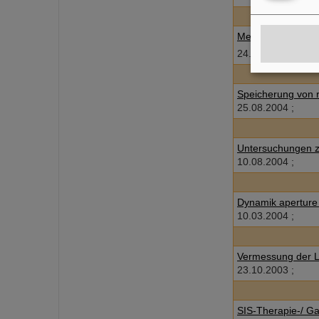
Messung von Q
b
h
24.11.2005 ;
Speicherung von 
25.08.2004 ;
Untersuchungen z
10.08.2004 ;
Dynamik aperture
10.03.2004 ;
Vermessung der La
23.10.2003 ;
SIS-Therapie-/ Ga