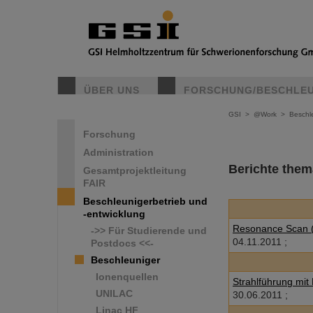
ÜBER UNS
FORSCHUNG/BESCHLE
GSI
>
@Work
>
Beschle
Forschung
Administration
Berichte them
Gesamtprojektleitung
FAIR
Beschleunigerbetrieb und
-entwicklung
Resonance Scan 
->> Für Studierende und
04.11.2011 ;
Postdocs <<-
Beschleuniger
Ionenquellen
Strahlführung mi
UNILAC
30.06.2011 ;
Linac HF