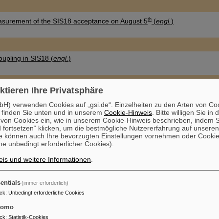
th
asurement of the SIS18 acceptance on August 5
(
engl.
)
oupling in SIS18 (
engl.
)
ktieren Ihre Privatsphäre
oupling in SIS18 (
engl., Kurzversion
)
H) verwenden Cookies auf „gsi.de“. Einzelheiten zu den Arten von Co
 finden Sie unten und in unserem
Cookie-Hinweis
. Bitte willigen Sie in 
on Cookies ein, wie in unserem Cookie-Hinweis beschrieben, indem Si
 fortsetzen“ klicken, um die bestmögliche Nutzererfahrung auf unsere
ametrisierung
e können auch Ihre bevorzugten Einstellungen vornehmen oder Cooki
e unbedingt erforderlicher Cookies).
is und weitere Informationen
.
t correction using a local bump method (
engl.
)
entials
(immer erforderlich)
ck
:
Unbedingt erforderliche Cookies
rix method applied to SIS18 for lattice optimization (
engl.
)
tomo
ck
:
Statistik-Cookies