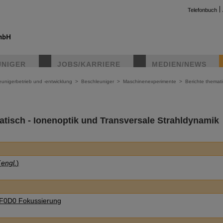
Telefonbuch
UNIGER
JOBS/KARRIERE
MEDIEN/NEWS
unigerbetrieb und -entwicklung
>
Beschleuniger
>
Maschinenexperimente
>
Berichte themat
atisch - Ionenoptik und Transversale Strahldynamik
(
engl.
)
t F0D0 Fokussierung