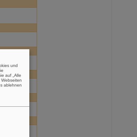
okies und
die
e auf „Alle
n Webseiten
es ablehnen