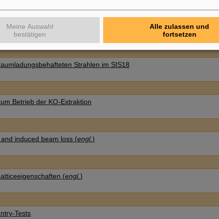
ei HF-KO Extraktion im SIS18
Meine Auswahl
Alle zulassen und
bestätigen
fortsetzen
raumladungsbehafteten Strahlen im SIS18
um Betrieb der KO-Extraktion
 and induced beam loss (
engl.
)
tticeeigenschaften (
engl.
)
ntry-Tests