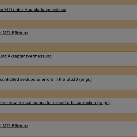
ei MTI unter Raumladungseinfluss
d MTI-Effizienz
und Akzeptanzvermessung
controlled sextupolar errors in the SIS18 (
engl.
)
rsion with local bumps for closed orbit correction (
engl.
)
d MTI-Effizienz