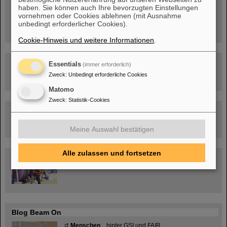
12 – 17 Uhr
haben. Sie können auch Ihre bevorzugten Einstellungen
Sa, 11.07.26, 10:30-16:00 Uhr
vornehmen oder Cookies ablehnen (mit Ausnahme
Ernst-Ludwig-Str. 22
unbedingt erforderlicher Cookies).
Innenstadt Darmstadt
Cookie-Hinweis und weitere Informationen
.
FAIR-Trailer: Der Weg der Teilchen durch die
Essentials
(immer erforderlich)
Beschleunigeranlage
Zweck
:
Unbedingt erforderliche Cookies
Matomo
Zweck
:
Statistik-Cookies
Rundflug über die FAIR-Baustelle
Meine Auswahl bestätigen
Alle zulassen und fortsetzen
Besichtigung von GSI/FAIR –
jetzt Termin buchen!
Blog Beam On
Menschen
...hinter GSI und FAIR.