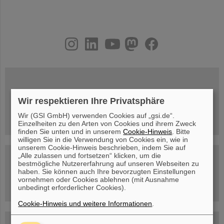
instagram
linkedin
youtube
helmholtz.social
facebook
Mittwoch, 19.08.2026, 14 Uhr
Wir respektieren Ihre Privatsphäre
Warum existiert nicht einfach nichts?
Hannah Elfner,
GSI/FAIR/Goethe-Universität
Wir (GSI GmbH) verwenden Cookies auf „gsi.de“.
Anmeldung und weitere Informationen
Einzelheiten zu den Arten von Cookies und ihrem Zweck
finden Sie unten und in unserem
Cookie-Hinweis
. Bitte
willigen Sie in die Verwendung von Cookies ein, wie in
unserem Cookie-Hinweis beschrieben, indem Sie auf
„Alle zulassen und fortsetzen“ klicken, um die
SCIENCE POP-UP
geöffnet Di – Fr,
bestmögliche Nutzererfahrung auf unseren Webseiten zu
12 – 17 Uhr
haben. Sie können auch Ihre bevorzugten Einstellungen
Sa, 11.07.26, 10:30-16:00 Uhr
vornehmen oder Cookies ablehnen (mit Ausnahme
Ernst-Ludwig-Str. 22
unbedingt erforderlicher Cookies).
Innenstadt Darmstadt
Cookie-Hinweis und weitere Informationen
.
FAIR-Trailer: Der Weg der Teilchen durch die