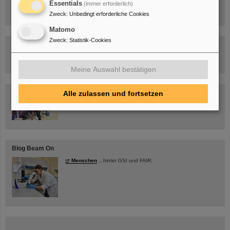
Essentials
Beschleunigeranlage
(immer erforderlich)
Zweck
:
Unbedingt erforderliche Cookies
Matomo
Zweck
:
Statistik-Cookies
Rundflug über die FAIR-Baustelle
Meine Auswahl bestätigen
Alle zulassen und fortsetzen
Besichtigung von GSI/FAIR –
jetzt Termin buchen!
Blog Beam On
Menschen
...hinter GSI und FAIR.