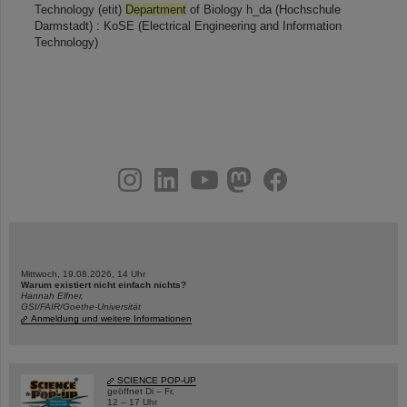
Technology (etit)
Department
of Biology h_da (Hochschule
Darmstadt) : KoSE (Electrical Engineering and Information
Technology)
instagram
linkedin
youtube
helmholtz.social
facebook
Mittwoch, 19.08.2026, 14 Uhr
Warum existiert nicht einfach nichts?
Hannah Elfner,
GSI/FAIR/Goethe-Universität
Anmeldung und weitere Informationen
SCIENCE POP-UP
geöffnet Di – Fr,
12 – 17 Uhr