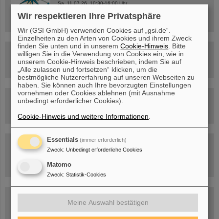
Sa, 11.07.26, 10:30-16:00 Uhr
Ernst-Ludwig-Str. 22
Wir respektieren Ihre Privatsphäre
Innenstadt Darmstadt
Wir (GSI GmbH) verwenden Cookies auf „gsi.de“.
Einzelheiten zu den Arten von Cookies und ihrem Zweck
finden Sie unten und in unserem
Cookie-Hinweis
. Bitte
FAIR-Trailer: Der Weg der Teilchen durch die
willigen Sie in die Verwendung von Cookies ein, wie in
Beschleunigeranlage
unserem Cookie-Hinweis beschrieben, indem Sie auf
„Alle zulassen und fortsetzen“ klicken, um die
bestmögliche Nutzererfahrung auf unseren Webseiten zu
haben. Sie können auch Ihre bevorzugten Einstellungen
vornehmen oder Cookies ablehnen (mit Ausnahme
Rundflug über die FAIR-Baustelle
unbedingt erforderlicher Cookies).
Cookie-Hinweis und weitere Informationen
.
Essentials
(immer erforderlich)
Besichtigung von GSI/FAIR –
jetzt Termin buchen!
Zweck
:
Unbedingt erforderliche Cookies
Matomo
Zweck
:
Statistik-Cookies
Blog Beam On
Meine Auswahl bestätigen
Menschen
...hinter GSI und FAIR.