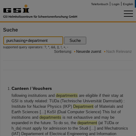
Telefonbuch
Login
English
Suche
Suche
supported query operators: ?, *, &&, ||, !, +, -
Sortierung:
Neueste zuerst
Nach Relevanz
Canteen / Vouchers
following institutions and
departments
are eligible if their stay at
GSI is study related: TUDa (Technische Universität Darmstadt) :
Institute for Nuclear Physics (IKP)
Department
of Materials and
Earth Sciences [...] KoSI (Dual Computer Science) This list of
institutions and
departments
is not exhaustive and may be
expanded in the future. To do so, the
department
(at TUDa or
h_da) must apply for admission to the Studi [...] and Mechatronics
(IAT) Departement of Electrical Engineering and Information