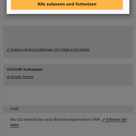
Alle zulassen und fortsetzen
Umgang mit den Auswirkungen des Kriegs in der Ukraine
GSI-FAIR Kolloquium
Aktuelle Termine
FAIR
Bei GSI entsteht das neue Beschleunigerzentrum FAIR.
Erfahren Sie
mehr.