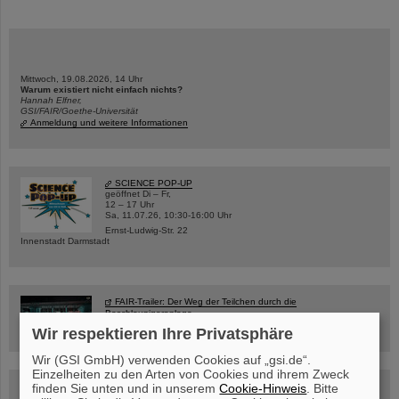
Mittwoch, 19.08.2026, 14 Uhr
Warum existiert nicht einfach nichts?
Hannah Elfner,
GSI/FAIR/Goethe-Universität
Anmeldung und weitere Informationen
SCIENCE POP-UP
geöffnet Di – Fr,
12 – 17 Uhr
Sa, 11.07.26, 10:30-16:00 Uhr
Ernst-Ludwig-Str. 22
Innenstadt Darmstadt
FAIR-Trailer: Der Weg der Teilchen durch die
Beschleunigeranlage
Wir respektieren Ihre Privatsphäre
Wir (GSI GmbH) verwenden Cookies auf „gsi.de“.
Einzelheiten zu den Arten von Cookies und ihrem Zweck
finden Sie unten und in unserem
Cookie-Hinweis
. Bitte
Rundflug über die FAIR-Baustelle