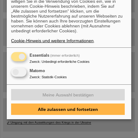
willigen Sie in die Verwendung von Cookies ein, wie in
unserem Cookie-Hinweis beschrieben, indem Sie auf
„Alle zulassen und fortsetzen“ klicken, um die
bestmögliche Nutzererfahrung auf unseren Webseiten zu
haben. Sie können auch Ihre bevorzugten Einstellungen
Besichtigung von GSI/FAIR –
vornehmen oder Cookies ablehnen (mit Ausnahme
jetzt Termin buchen!
unbedingt erforderlicher Cookies).
Cookie-Hinweis und weitere Informationen
.
Essentials
(immer erforderlich)
Blog Beam On
Zweck
:
Unbedingt erforderliche Cookies
Menschen
...hinter GSI und FAIR.
Matomo
Zweck
:
Statistik-Cookies
Meine Auswahl bestätigen
Alle zulassen und fortsetzen
Umgang mit den Auswirkungen des Kriegs in der Ukraine