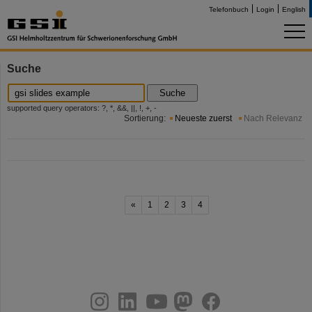
Telefonbuch
Login
English
Suche
Suche
supported query operators: ?, *, &&, ||, !, +, -
Sortierung:
Neueste zuerst
Nach Relevanz
«
1
2
3
4
instagram
linkedin
youtube
helmholtz.social
facebook