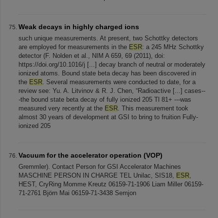
Weak decays in highly charged ions
such unique measurements. At present, two Schottky detectors
are employed for measurements in the
ESR
: a 245 MHz Schottky
detector (F. Nolden et al., NIM A 659, 69 (2011), doi:
https://doi.org/10.1016/j [...] decay branch of neutral or moderately
ionized atoms. Bound state beta decay has been discovered in
the
ESR
. Several measurements were conducted to date, for a
review see: Yu. A. Litvinov & R. J. Chen, “Radioactive [...] cases--
-the bound state beta decay of fully ionized 205 Tl 81+ ---was
measured very recently at the
ESR
. This measurement took
almost 30 years of development at GSI to bring to fruition Fully-
ionized 205
Vacuum for the accelerator operation (VOP)
Gremmler). Contact Person for GSI Accelerator Machines
MASCHINE PERSON IN CHARGE TEL Unilac, SIS18,
ESR
,
HEST, CryRing Momme Kreutz 06159-71-1906 Liam Miller 06159-
71-2761 Björn Mai 06159-71-3438 Semjon