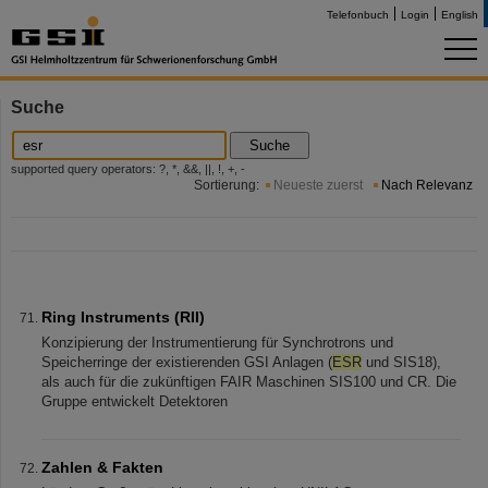
Telefonbuch
Login
English
Suche
Suche
supported query operators: ?, *, &&, ||, !, +, -
Sortierung:
Neueste zuerst
Nach Relevanz
Ring Instruments (RII)
Konzipierung der Instrumentierung für Synchrotrons und
Speicherringe der existierenden GSI Anlagen (
ESR
und SIS18),
als auch für die zukünftigen FAIR Maschinen SIS100 und CR. Die
Gruppe entwickelt Detektoren
Zahlen & Fakten