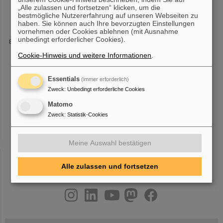
kleinste Emittanzen und Impulsunschärfen gekühlt, Mit
„Alle zulassen und fortsetzen“ klicken, um die
zunehmender Verbesserung
bestmögliche Nutzererfahrung auf unseren Webseiten zu
haben. Sie können auch Ihre bevorzugten Einstellungen
vornehmen oder Cookies ablehnen (mit Ausnahme
unbedingt erforderlicher Cookies).
25 Jahre Saturday Morning Physics – Der Besuch bei
GSI/FAIR gehört dazu
Cookie-Hinweis und weitere Informationen
.
welche am GSI entwickelt wurde, das HADES-Experiment und die
Atomphysik im Experimentierspeicherring
ESR
zu erfahren. Auf
Essentials
(immer erforderlich)
dem Programm standen zudem Besuche des Hauptkontrollraums
und des Linearbeschleunigers
Zweck
:
Unbedingt erforderliche Cookies
Matomo
Zweck
:
Statistik-Cookies
«
....
3
4
5
6
7
8
9
10
11
12
....
»
Meine Auswahl bestätigen
Alle zulassen und fortsetzen
instagram
linkedin
youtube
helmholtz.social
facebook