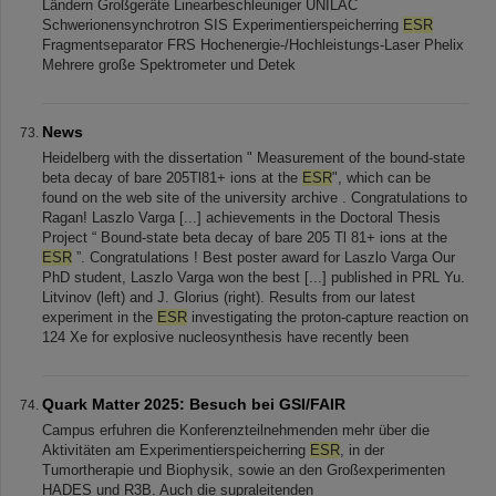
Ländern Großgeräte Linearbeschleuniger UNILAC
Schwerionensynchrotron SIS Experimentierspeicherring
ESR
Fragmentseparator FRS Hochenergie-/Hochleistungs-Laser Phelix
Mehrere große Spektrometer und Detek
News
Heidelberg with the dissertation " Measurement of the bound-state
beta decay of bare 205Tl81+ ions at the
ESR
", which can be
found on the web site of the university archive . Congratulations to
Ragan! Laszlo Varga [...] achievements in the Doctoral Thesis
Project “ Bound-state beta decay of bare 205 Tl 81+ ions at the
ESR
”. Congratulations ! Best poster award for Laszlo Varga Our
PhD student, Laszlo Varga won the best [...] published in PRL Yu.
Litvinov (left) and J. Glorius (right). Results from our latest
experiment in the
ESR
investigating the proton-capture reaction on
124 Xe for explosive nucleosynthesis have recently been
Quark Matter 2025: Besuch bei GSI/FAIR
Campus erfuhren die Konferenzteilnehmenden mehr über die
Aktivitäten am Experimentierspeicherring
ESR
, in der
Tumortherapie und Biophysik, sowie an den Großexperimenten
HADES und R3B. Auch die supraleitenden